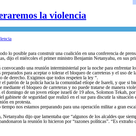
leraremos la violencia
odo lo posible para construir una coalición en una conferencia de pren
estas, dijo el miércoles el primer ministro Benjamin Netanyahu, en sus p
á convocando una reunión interministerial por la noche para enfrentar 
reparados para aceptar o tolerar el bloqueo de carreteras y el uso de la
o de derecho. Exigimos que todos respeten la ley “.
el patrón de la policía hacia la comunidad etíope de Isareli, y que si b
 mediante el bloqueo de carreteras y no puede tratarse de manera viol
 el domingo de un joven etíope israelí de 19 años, Solomon Tekah, por u
abinete de seguridad que realizó en el sur para discutir la situación e
nión en protesta.
 tiempo nos estamos preparando para una operación militar a gran escala,
ón, Netanyahu dijo que lamentaba que “algunos de los alcaldes que siem
bandonaron la reunión lo hicieron por “razones políticas”. “Es extraño