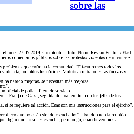
sobre las
sa el lunes 27.05.2019. Crédito de la foto: Noam Revkin Fenton / Flash
rimeros comentarios públicos sobre las protestas violentas de miembros
los problemas que enfrenta la comunidad. “Discutiremos todos los
 violencia, incluidos los cócteles Molotov contra nuestras fuerzas y la
ien ha habido mejoras, se necesitan más mejoras.
enta”.
n oficial de policía fuera de servicio.
n la Franja de Gaza, seguida de una reunión con los jefes de los
 si se requiere tal acción. Esas son mis instrucciones para el ejército”,
pre dicen que no están siendo escuchados”, abandonaran la reunión.
 que digan que no se les escucha, pero luego, cuando venimos a