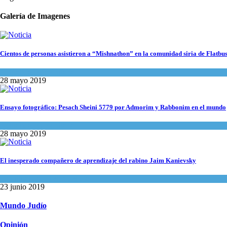
Galería de Imagenes
Cientos de personas asistieron a “Mishnathon” en la comunidad siria de Flatbu
Actualidad comunitaria
28 mayo 2019
Ensayo fotográfico: Pesach Sheini 5779 por Admorim y Rabbonim en el mundo
Actualidad comunitaria
28 mayo 2019
El inesperado compañero de aprendizaje del rabino Jaim Kanievsky
Espiritualidad
,
Tema del día
23 junio 2019
Mundo Judío
Opinión