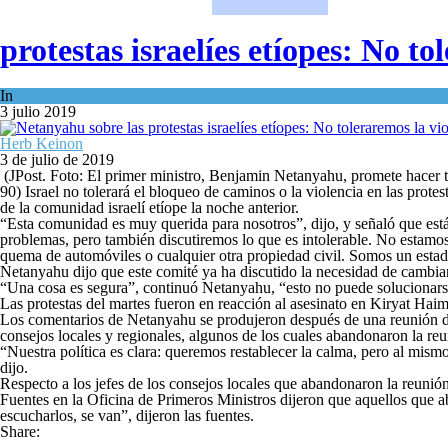
protestas israelíes etíopes: No to
In
Israel y Medio Oriente
3 julio 2019
Herb Keinon
3 de julio de 2019
(JPost. Foto: El primer ministro, Benjamin Netanyahu, promete hacer t
90) Israel no tolerará el bloqueo de caminos o la violencia en las prot
de la comunidad israelí etíope la noche anterior.
“Esta comunidad es muy querida para nosotros”, dijo, y señaló que est
problemas, pero también discutiremos lo que es intolerable. No estamos p
quema de automóviles o cualquier otra propiedad civil. Somos un estad
Netanyahu dijo que este comité ya ha discutido la necesidad de cambiar 
“Una cosa es segura”, continuó Netanyahu, “esto no puede solucionarse
Las protestas del martes fueron en reacción al asesinato en Kiryat Haim
Los comentarios de Netanyahu se produjeron después de una reunión del g
consejos locales y regionales, algunos de los cuales abandonaron la reu
“Nuestra política es clara: queremos restablecer la calma, pero al mismo
dijo.
Respecto a los jefes de los consejos locales que abandonaron la reuni
Fuentes en la Oficina de Primeros Ministros dijeron que aquellos que a
escucharlos, se van”, dijeron las fuentes.
Share: