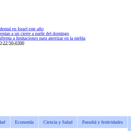
dental en Israel este año
entan a un cierre a partir del domingo
renta a limitaciones para aterrizar en la niebla
0:22:50-0300
dad
Economía
Ciencia y Salud
Parashá y festividades