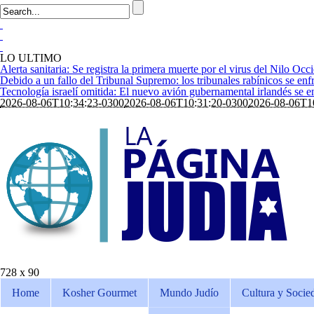
LO ULTIMO
Alerta sanitaria: Se registra la primera muerte por el virus del Nilo Occi
Debido a un fallo del Tribunal Supremo: los tribunales rabínicos se enfr
Tecnología israelí omitida: El nuevo avión gubernamental irlandés se enf
2026-08-06T10:34:23-0300
2026-08-06T10:31:20-0300
2026-08-06T1
728 x 90
Home
Kosher Gourmet
Mundo Judío
Cultura y Socie