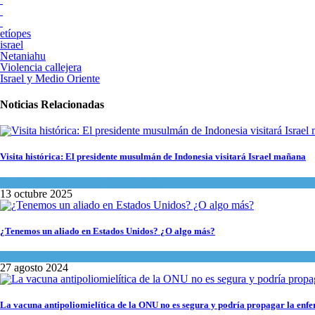
etíopes
israel
Netaniahu
Violencia callejera
Israel y Medio Oriente
Noticias Relacionadas
Visita histórica: El presidente musulmán de Indonesia visitará Israel mañana
Israel y Medio Oriente
,
Tema del día
13 octubre 2025
¿Tenemos un aliado en Estados Unidos? ¿O algo más?
Opinión
,
Tema del día
27 agosto 2024
La vacuna antipoliomielítica de la ONU no es segura y podría propagar la enf