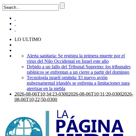
LO ULTIMO
Alerta sanitaria: Se registra la primera muerte por el
virus del Nilo Occidental en Israel este año
Debido a un fallo del Tribunal Supremo: los tribunales
rabínicos se enfrentan a un cierre a partir del domingo
Tecnología israelí omitida: El nuevo avión
gubernamental irlandés se enfrenta a limitaciones para
aterrizar en la niebla
2026-08-06T10:34:23-0300
2026-08-06T10:31:20-0300
2026-
08-06T10:22:50-0300