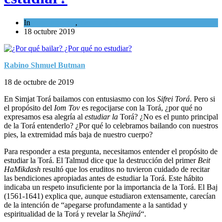
In
Espiritualidad
,
Tema del día
18 octubre 2019
Rabino Shmuel Butman
18 de octubre de 2019
En Simjat Torá bailamos con entusiasmo con los
Sifrei Torá
. Pero si
el propósito del
Iom Tov
es regocijarse con la Torá, ¿por qué no
expresamos esa alegría al
estudiar la
Torá? ¿No es el punto principal
de la Torá entenderlo? ¿Por qué lo celebramos bailando con nuestros
pies, la extremidad más baja de nuestro cuerpo?
Para responder a esta pregunta, necesitamos entender el propósito de
estudiar la Torá. El Talmud dice que la destrucción del primer
Beit
HaMikdash
resultó que los eruditos no tuvieron cuidado de recitar
las bendiciones apropiadas antes de estudiar la Torá. Este hábito
indicaba un respeto insuficiente por la importancia de la Torá. El Baj
(1561-1641) explica que, aunque estudiaron extensamente, carecían
de la intención de “apegarse profundamente a la santidad y
espiritualidad de la Torá y revelar la
Shejiná
“.