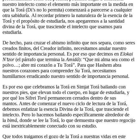
nuestro intelecto como el elemento más importante en la medida en
que la Torá (Di’s no lo permita) comenzará a parecerse a cualquier
otra sabiduría. Al recordar primero la naturaleza de la esencia de la
Torá y el propósito de estudiarla, nos apegaremos a la santidad
divina de la Torá, que trasciende el intelecto que usamos para
estudiarla.
De hecho, para cruzar el abismo infinito que nos separa, como seres
creados finitos, del Creador infinito, necesitamos anular nuestro
sentido de importancia personal. Es por eso que decimos en
Elokai
N’tzor
(el párrafo que termina la
Amidá
): “Que mi alma sea como el
polvo…; abre mi corazón a Tu Torá”. Para que Hashem abra
nuestros corazones para comprender
Su
Torá, necesitamos
humillarnos erradicando nuestro sentido de importancia personal.
Es por eso que celebramos la Torá en Simjat Torá bailando con
nuestros pies, que elevan todo el cuerpo, en lugar de estudiarla, y
por qué los Sifrei
Torá
permanecen cerrados dentro de sus
mantos. Antes de comenzar el nuevo ciclo de lectura de la Torá,
debemos enfatizar la esencia Divina de la Torá, que trasciende el
intelecto. Pero lo hacemos bailando específicamente alrededor de
la
bimá
, donde se lee la Torá, lo que demuestra que nuestro regocijo
está inextricablemente conectado con su estudio.
Que todos traigamos el gozo de la Torá a nuestras vidas en este