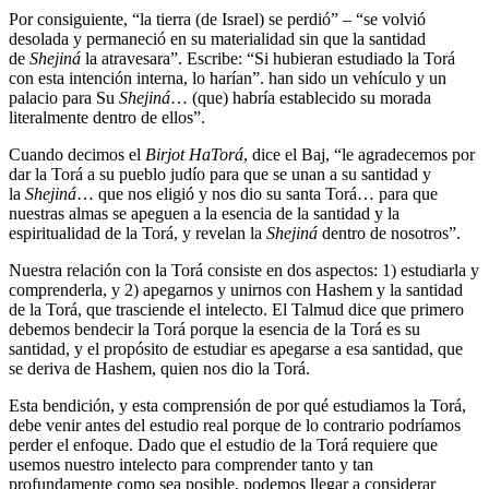
Por consiguiente, “la tierra (de Israel) se perdió” – “se volvió
desolada y permaneció en su materialidad sin que la santidad
de
Shejiná
la atravesara”. Escribe: “Si hubieran estudiado la Torá
con esta intención interna, lo harían”. han sido un vehículo y un
palacio para Su
Shejiná
… (que) habría establecido su morada
literalmente dentro de ellos”.
Cuando decimos el
Birjot HaTorá
, dice el Baj, “le agradecemos por
dar la Torá a su pueblo judío para que se unan a su santidad y
la
Shejiná
… que nos eligió y nos dio su santa Torá… para que
nuestras almas se apeguen a la esencia de la santidad y la
espiritualidad de la Torá, y revelan la
Shejiná
dentro de nosotros”.
Nuestra relación con la Torá consiste en dos aspectos: 1) estudiarla y
comprenderla, y 2) apegarnos y unirnos con Hashem y la santidad
de la Torá, que trasciende el intelecto. El Talmud dice que primero
debemos bendecir la Torá porque la esencia de la Torá es su
santidad, y el propósito de estudiar es apegarse a esa santidad, que
se deriva de Hashem, quien nos dio la Torá.
Esta bendición, y esta comprensión de por qué estudiamos la Torá,
debe venir antes del estudio real porque de lo contrario podríamos
perder el enfoque. Dado que el estudio de la Torá requiere que
usemos nuestro intelecto para comprender tanto y tan
profundamente como sea posible, podemos llegar a considerar