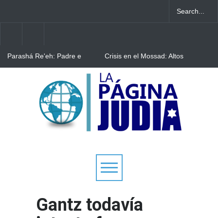
Parashá Re'eh: Padre e
Crisis en el Mossad: Altos
hijos
funcionarios arremeten
contra el director Roman
Gofman por la
Bulgaria: Adolescentes
reorganización de Irán
judíos italianos fueron
víctimas de un ataque
antisemita en medio de una
creciente hostilidad en toda
Europa
Gantz todavía