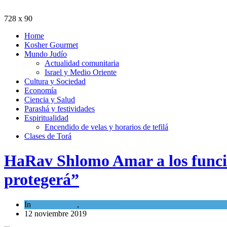
728 x 90
Home
Kosher Gourmet
Mundo Judío
Actualidad comunitaria
Israel y Medio Oriente
Cultura y Sociedad
Economía
Ciencia y Salud
Parashá y festividades
Espiritualidad
Encendido de velas y horarios de tefilá
Clases de Torá
HaRav Shlomo Amar a los funcio
protegerá”
In
Espiritualidad
,
Tema del día
12 noviembre 2019