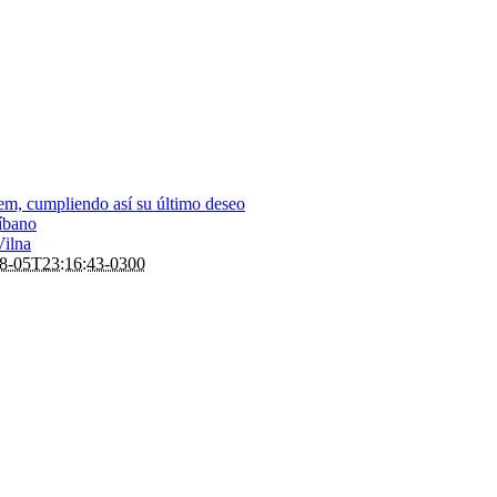
em, cumpliendo así su último deseo
Líbano
Vilna
8-05T23:16:43-0300