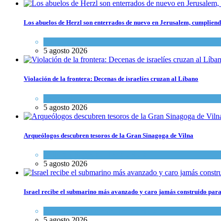
Los abuelos de Herzl son enterrados de nuevo en Jerusalem, cumpliendo
Mundo Judío
5 agosto 2026
Violación de la frontera: Decenas de israelíes cruzan al Líbano
Tema del día
5 agosto 2026
Arqueólogos descubren tesoros de la Gran Sinagoga de Vilna
Cultura y Sociedad
,
Tema del día
5 agosto 2026
Israel recibe el submarino más avanzado y caro jamás construido para
Israel y Medio Oriente
,
Tema del día
5 agosto 2026