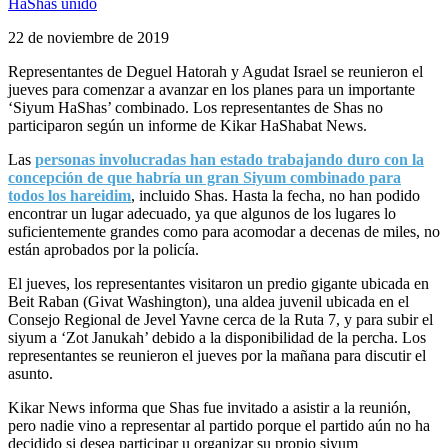
22 de noviembre de 2019
Representantes de Deguel Hatorah y Agudat Israel se reunieron el
jueves para comenzar a avanzar en los planes para un importante
‘Siyum HaShas’ combinado. Los representantes de Shas no
participaron según un informe de Kikar HaShabat News.
Las
personas involucradas han estado trabajando duro con la
concepción de que habría un gran Siyum combinado para
todos los hareidim
, incluido Shas. Hasta la fecha, no han podido
encontrar un lugar adecuado, ya que algunos de los lugares lo
suficientemente grandes como para acomodar a decenas de miles, no
están aprobados por la policía.
El jueves, los representantes visitaron un predio gigante ubicada en
Beit Raban (Givat Washington), una aldea juvenil ubicada en el
Consejo Regional de Jevel Yavne cerca de la Ruta 7, y para subir el
siyum a ‘Zot Janukah’ debido a la disponibilidad de la percha. Los
representantes se reunieron el jueves por la mañana para discutir el
asunto.
Kikar News informa que Shas fue invitado a asistir a la reunión,
pero nadie vino a representar al partido porque el partido aún no ha
decidido si desea participar u organizar su propio siyum