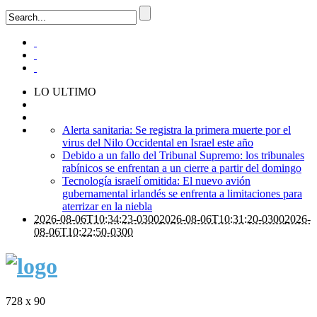
LO ULTIMO
Alerta sanitaria: Se registra la primera muerte por el
virus del Nilo Occidental en Israel este año
Debido a un fallo del Tribunal Supremo: los tribunales
rabínicos se enfrentan a un cierre a partir del domingo
Tecnología israelí omitida: El nuevo avión
gubernamental irlandés se enfrenta a limitaciones para
aterrizar en la niebla
2026-08-06T10:34:23-0300
2026-08-06T10:31:20-0300
2026-
08-06T10:22:50-0300
728 x 90