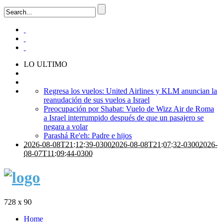
LO ULTIMO
Regresa los vuelos: United Airlines y KLM anuncian la
reanudación de sus vuelos a Israel
Preocupación por Shabat: Vuelo de Wizz Air de Roma
a Israel interrumpido después de que un pasajero se
negara a volar
Parashá Re'eh: Padre e hijos
2026-08-08T21:12:39-0300
2026-08-08T21:07:32-0300
2026-
08-07T11:09:44-0300
728 x 90
Home