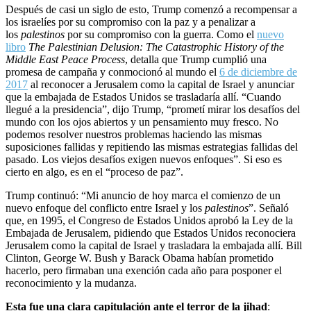
Después de casi un siglo de esto, Trump comenzó a recompensar a
los israelíes por su compromiso con la paz y a penalizar a
los
palestinos
por su compromiso con la guerra. Como el
nuevo
libro
The Palestinian Delusion: The Catastrophic History of the
Middle East Peace Process
, detalla que Trump cumplió una
promesa de campaña y conmocionó al mundo el
6 de diciembre de
2017
al reconocer a Jerusalem como la capital de Israel y anunciar
que la embajada de Estados Unidos se trasladaría allí. “Cuando
llegué a la presidencia”, dijo Trump, “prometí mirar los desafíos del
mundo con los ojos abiertos y un pensamiento muy fresco. No
podemos resolver nuestros problemas haciendo las mismas
suposiciones fallidas y repitiendo las mismas estrategias fallidas del
pasado. Los viejos desafíos exigen nuevos enfoques”. Si eso es
cierto en algo, es en el “proceso de paz”.
Trump continuó: “Mi anuncio de hoy marca el comienzo de un
nuevo enfoque del conflicto entre Israel y los
palestinos
”. Señaló
que, en 1995, el Congreso de Estados Unidos aprobó la Ley de la
Embajada de Jerusalem, pidiendo que Estados Unidos reconociera
Jerusalem como la capital de Israel y trasladara la embajada allí. Bill
Clinton, George W. Bush y Barack Obama habían prometido
hacerlo, pero firmaban una exención cada año para posponer el
reconocimiento y la mudanza.
Esta fue una clara capitulación ante el terror de la jihad
: