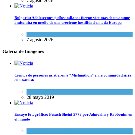
7 agosto 2026
Bulgaria: Adolescentes judíos italianos fueron víctimas de un ataque
antisemita en medio de una creciente hostilidad en toda Europa
Cultura y Sociedad
,
Tema del día
7 agosto 2026
Galería de Imagenes
Cientos de personas asistieron a “Mishnathon” en la comunidad siria
de Flatbush
Actualidad comunitaria
28 mayo 2019
Ensayo fotográfico: Pesach Sheini 5779 por Admorim y Rabbonim en
el mundo
Actualidad comunitaria