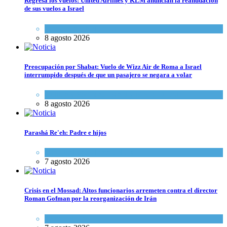
Regresa los vuelos: United Airlines y KLM anuncian la reanudación
de sus vuelos a Israel
Economía y Negocios
8 agosto 2026
Preocupación por Shabat: Vuelo de Wizz Air de Roma a Israel
interrumpido después de que un pasajero se negara a volar
Cultura y Sociedad
,
Israel y Medio Oriente
8 agosto 2026
Parashá Re'eh: Padre e hijos
Espiritualidad
,
Tema del día
7 agosto 2026
Crisis en el Mossad: Altos funcionarios arremeten contra el director
Roman Gofman por la reorganización de Irán
Tema del día