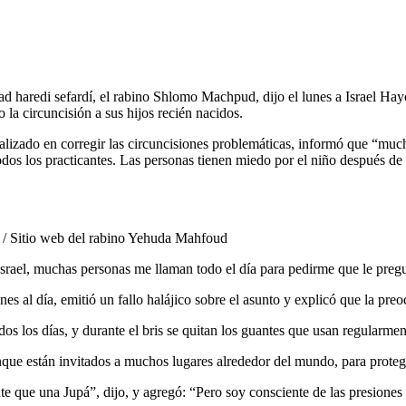
ad haredi sefardí, el rabino Shlomo Machpud, dijo el lunes a Israel H
la circuncisión a sus hijos recién nacidos.
lizado en corregir las circuncisiones problemáticas, informó que “muc
dos los practicantes. Las personas tienen miedo por el niño después de 
 Sitio web del rabino Yehuda Mahfoud
ael, muchas personas me llaman todo el día para pedirme que le pregun
es al día, emitió un fallo halájico sobre el asunto y explicó que la pr
s los días, y durante el bris se quitan los guantes que usan regularme
que están invitados a muchos lugares alrededor del mundo, para proteger
e que una Jupá”, dijo, y agregó: “Pero soy consciente de las presiones y