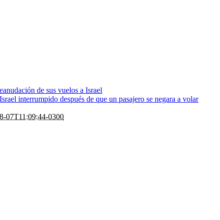
eanudación de sus vuelos a Israel
rael interrumpido después de que un pasajero se negara a volar
8-07T11:09:44-0300