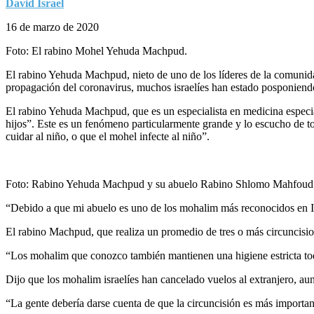
David Israel
16 de marzo de 2020
Foto: El rabino Mohel Yehuda Machpud.
El rabino Yehuda Machpud, nieto de uno de los líderes de la comunid
propagación del coronavirus, muchos israelíes han estado posponiendo 
El rabino Yehuda Machpud, que es un especialista en medicina especia
hijos”. Este es un fenómeno particularmente grande y lo escucho de to
cuidar al niño, o que el mohel infecte al niño”.
Foto: Rabino Yehuda Machpud y su abuelo Rabino Shlomo Mahfoud /
“Debido a que mi abuelo es uno de los mohalim más reconocidos en Isr
El rabino Machpud, que realiza un promedio de tres o más circuncision
“Los mohalim que conozco también mantienen una higiene estricta todo
Dijo que los mohalim israelíes han cancelado vuelos al extranjero, aun
“La gente debería darse cuenta de que la circuncisión es más important