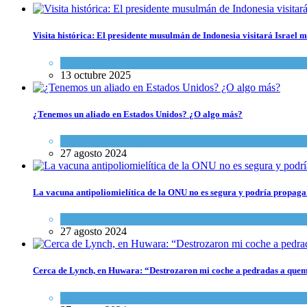
Visita histórica: El presidente musulmán de Indonesia visitará Israel
Israel y Medio Oriente
,
Tema del día
13 octubre 2025
¿Tenemos un aliado en Estados Unidos? ¿O algo más?
Opinión
,
Tema del día
27 agosto 2024
La vacuna antipoliomielítica de la ONU no es segura y podría propaga
Ciencia y Salud
,
Tema del día
27 agosto 2024
Cerca de Lynch, en Huwara: “Destrozaron mi coche a pedradas a que
Israel y Medio Oriente