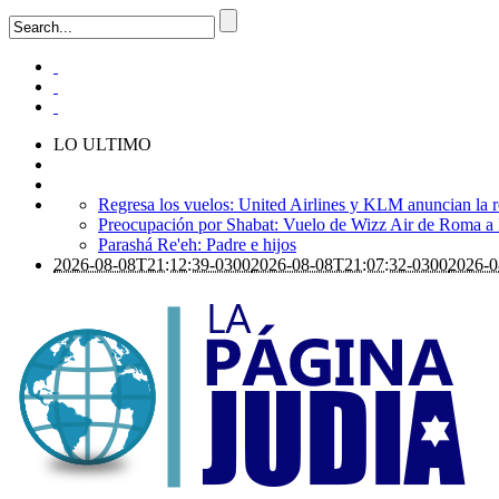
LO ULTIMO
Regresa los vuelos: United Airlines y KLM anuncian la r
Preocupación por Shabat: Vuelo de Wizz Air de Roma a Is
Parashá Re'eh: Padre e hijos
2026-08-08T21:12:39-0300
2026-08-08T21:07:32-0300
2026-0