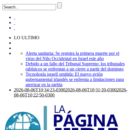
LO ULTIMO
Alerta sanitaria: Se registra la primera muerte por el
virus del Nilo Occidental en Israel este año
Debido a un fallo del Tribunal Supremo: los tribunales
rabínicos se enfrentan a un cierre a partir del domingo
Tecnología israelí omitida: El nuevo avión
gubernamental irlandés se enfrenta a limitaciones para
aterrizar en la niebla
2026-08-06T10:34:23-0300
2026-08-06T10:31:20-0300
2026-
08-06T10:22:50-0300