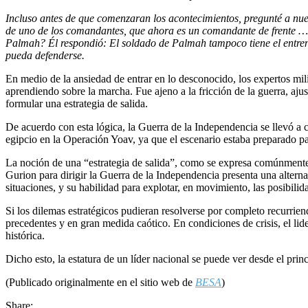
Incluso antes de que comenzaran los acontecimientos, pregunté a nu
de uno de los comandantes, que ahora es un comandante de frente … 
Palmah? Él respondió: El soldado de Palmah tampoco tiene el entrena
pueda defenderse.
En medio de la ansiedad de entrar en lo desconocido, los expertos mili
aprendiendo sobre la marcha. Fue ajeno a la fricción de la guerra, aju
formular una estrategia de salida.
De acuerdo con esta lógica, la Guerra de la Independencia se llevó a c
egipcio en la Operación Yoav, ya que el escenario estaba preparado pa
La noción de una “estrategia de salida”, como se expresa comúnmente, 
Gurion para dirigir la Guerra de la Independencia presenta una alterna
situaciones, y su habilidad para explotar, en movimiento, las posibili
Si los dilemas estratégicos pudieran resolverse por completo recurrien
precedentes y en gran medida caótico. En condiciones de crisis, el lid
histórica.
Dicho esto, la estatura de un líder nacional se puede ver desde el prin
(Publicado originalmente en el sitio web de
BESA
)
Share: