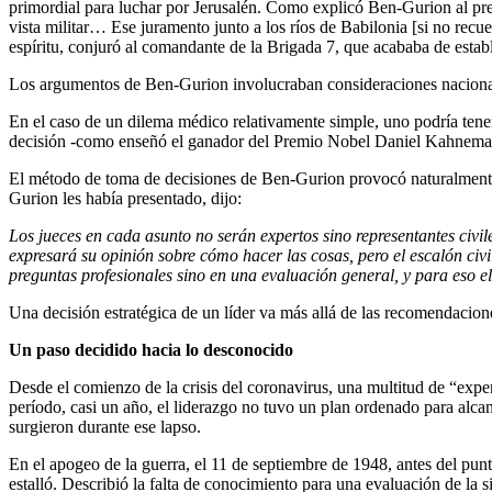
primordial para luchar por Jerusalén. Como explicó Ben-Gurion al pres
vista militar… Ese juramento junto a los ríos de Babilonia [si no rec
espíritu, conjuró al comandante de la Brigada 7, que acababa de establ
Los argumentos de Ben-Gurion involucraban consideraciones nacionales
En el caso de un dilema médico relativamente simple, uno podría tene
decisión -como enseñó el ganador del Premio Nobel Daniel Kahneman en
El método de toma de decisiones de Ben-Gurion provocó naturalmente 
Gurion les había presentado, dijo:
Los jueces en cada asunto no serán expertos sino representantes civil
expresará su opinión sobre cómo hacer las cosas, pero el escalón civi
preguntas profesionales sino en una evaluación general, y para eso e
Una decisión estratégica de un líder va más allá de las recomendacio
Un paso decidido hacia lo desconocido
Desde el comienzo de la crisis del coronavirus, una multitud de “exper
período, casi un año, el liderazgo no tuvo un plan ordenado para alcan
surgieron durante ese lapso.
En el apogeo de la guerra, el 11 de septiembre de 1948, antes del pu
estalló. Describió la falta de conocimiento para una evaluación de la s