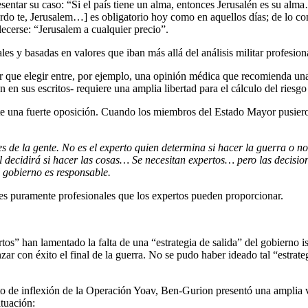
entar su caso: “Si el país tiene un alma, entonces Jerusalén es su alma
uerdo te, Jerusalem…] es obligatorio hoy como en aquellos días; de lo c
ecerse: “Jerusalem a cualquier precio”.
 y basadas en valores que iban más allá del análisis militar profesion
r que elegir entre, por ejemplo, una opinión médica que recomienda una 
 sus escritos- requiere una amplia libertad para el cálculo del riesgo
una fuerte oposición. Cuando los miembros del Estado Mayor pusieron 
es de la gente. No es el experto quien determina si hacer la guerra o no
l decidirá si hacer las cosas… Se necesitan expertos… pero las decision
l gobierno es responsable.
nes puramente profesionales que los expertos pueden proporcionar.
tos” han lamentado la falta de una “estrategia de salida” del gobierno i
zar con éxito el final de la guerra. No se pudo haber ideado tal “estrate
nto de inflexión de la Operación Yoav, Ben-Gurion presentó una amplia 
ituación: