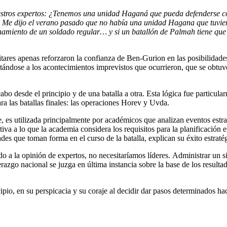
estros expertos: ¿Tenemos una unidad Haganá que pueda defenderse con
Me dijo el verano pasado que no había una unidad Hagana que tuviera e
miento de un soldado regular… y si un batallón de Palmah tiene que enf
tares apenas reforzaron la confianza de Ben-Gurion en las posibilidades
stándose a los acontecimientos imprevistos que ocurrieron, que se obtuv
abo desde el principio y de una batalla a otra. Esta lógica fue particul
ra las batallas finales: las operaciones Horev y Uvda.
es utilizada principalmente por académicos que analizan eventos estrat
tiva a lo que la academia considera los requisitos para la planificación 
dades que toman forma en el curso de la batalla, explican su éxito estrat
do a la opinión de expertos, no necesitaríamos líderes. Administrar un s
erazgo nacional se juzga en última instancia sobre la base de los resul
cipio, en su perspicacia y su coraje al decidir dar pasos determinados ha