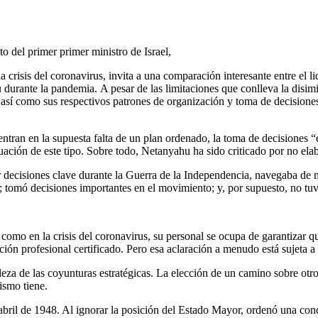
o del primer primer ministro de Israel,
a crisis del coronavirus, invita a una comparación interesante entre el
urante la pandemia. A pesar de las limitaciones que conlleva la disimil
, así como sus respectivos patrones de organización y toma de decisione
 centran en la supuesta falta de un plan ordenado, la toma de decisione
tuación de este tipo. Sobre todo, Netanyahu ha sido criticado por no elab
decisiones clave durante la Guerra de la Independencia, navegaba de m
; tomó decisiones importantes en el movimiento; y, por supuesto, no tuv
como en la crisis del coronavirus, su personal se ocupa de garantizar q
ación profesional certificado. Pero esa aclaración a menudo está sujeta a
eza de las coyunturas estratégicas. La elección de un camino sobre otro
ismo tiene.
ril de 1948. Al ignorar la posición del Estado Mayor, ordenó una conc