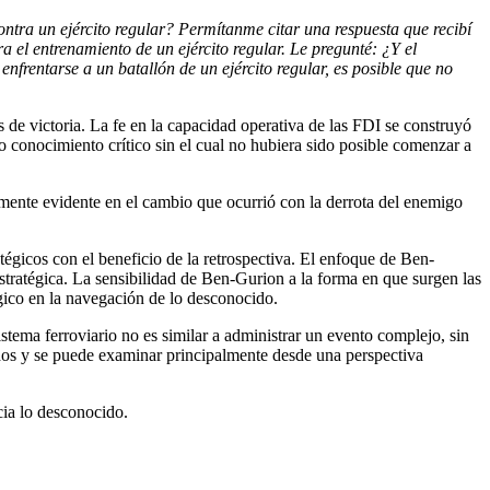
tra un ejército regular? Permítanme citar una respuesta que recibí
l entrenamiento de un ejército regular. Le pregunté: ¿Y el
rentarse a un batallón de un ejército regular, es posible que no
 de victoria. La fe en la capacidad operativa de las FDI se construyó
o conocimiento crítico sin el cual no hubiera sido posible comenzar a
armente evidente en el cambio que ocurrió con la derrota del enemigo
égicos con el beneficio de la retrospectiva. El enfoque de Ben-
estratégica. La sensibilidad de Ben-Gurion a la forma en que surgen las
égico en la navegación de lo desconocido.
istema ferroviario no es similar a administrar un evento complejo, sin
tados y se puede examinar principalmente desde una perspectiva
cia lo desconocido.