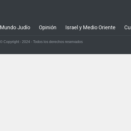
Mundo Judío
Opinión
Israel y Medio Oriente
Cu
© Copyright - 2024 - Todos los derechos reservados