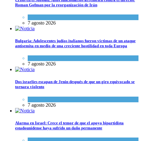
Roman Gofman por la reorganización de Irán
Tema del día
7 agosto 2026
Bulgaria: Adolescentes judíos italianos fueron víctimas de un ataque
antisemita en medio de una creciente hostilidad en toda Europa
Cultura y Sociedad
,
Tema del día
7 agosto 2026
Dos israelíes escapan de Jenin después de que un giro equivocado se
tornara violento
Tema del día
7 agosto 2026
Alarma en Israel: Crece el temor de que el apoyo bipartidista
estadounidense haya sufrido un daño permanente
Israel y Medio Oriente