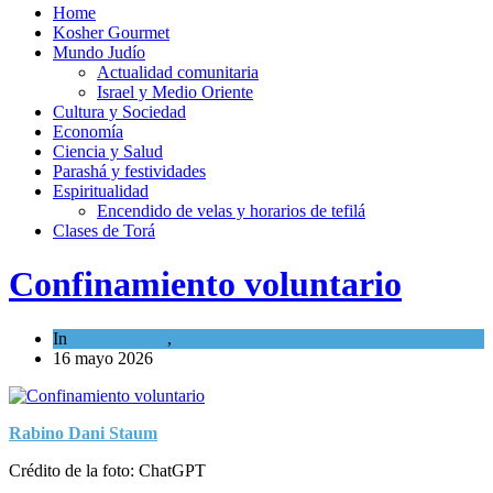
Home
Kosher Gourmet
Mundo Judío
Actualidad comunitaria
Israel y Medio Oriente
Cultura y Sociedad
Economía
Ciencia y Salud
Parashá y festividades
Espiritualidad
Encendido de velas y horarios de tefilá
Clases de Torá
Confinamiento voluntario
In
Espiritualidad
,
Tema del día
16 mayo 2026
Rabino Dani Staum
Crédito de la foto: ChatGPT