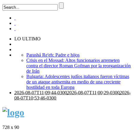
LO ULTIMO
Parashá Re'eh: Padre e hijos
Crisis en el Mossad: Altos funcionarios arremeten
contra el director Roman Gofman por la reorganización
de Irán
Bulgaria: Adolescentes judíos italianos fueron víctimas
de un ataque antisemita en medio de una creciente
hostilidad en toda Europa
2026-08-07T11:09:44-0300
2026-08-07T11:00:29-0300
2026-
08-07T10:53:46-0300
728 x 90