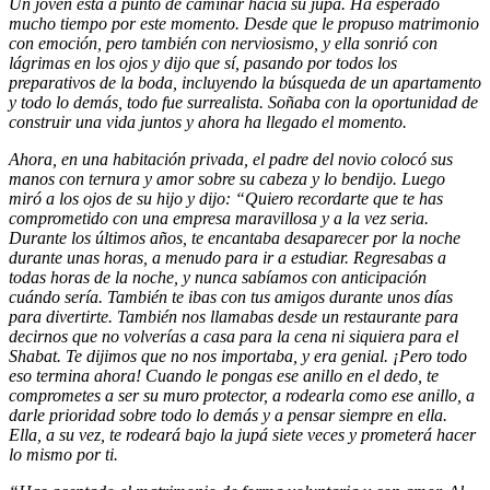
Un joven está a punto de caminar hacia su jupá. Ha esperado
mucho tiempo por este momento. Desde que le propuso matrimonio
con emoción, pero también con nerviosismo, y ella sonrió con
lágrimas en los ojos y dijo que sí, pasando por todos los
preparativos de la boda, incluyendo la búsqueda de un apartamento
y todo lo demás, todo fue surrealista. Soñaba con la oportunidad de
construir una vida juntos y ahora ha llegado el momento.
Ahora, en una habitación privada, el padre del novio colocó sus
manos con ternura y amor sobre su cabeza y lo bendijo. Luego
miró a los ojos de su hijo y dijo: “Quiero recordarte que te has
comprometido con una empresa maravillosa y a la vez seria.
Durante los últimos años, te encantaba desaparecer por la noche
durante unas horas, a menudo para ir a estudiar. Regresabas a
todas horas de la noche, y nunca sabíamos con anticipación
cuándo sería. También te ibas con tus amigos durante unos días
para divertirte. También nos llamabas desde un restaurante para
decirnos que no volverías a casa para la cena ni siquiera para el
Shabat. Te dijimos que no nos importaba, y era genial. ¡Pero todo
eso termina ahora! Cuando le pongas ese anillo en el dedo, te
comprometes a ser su muro protector, a rodearla como ese anillo, a
darle prioridad sobre todo lo demás y a pensar siempre en ella.
Ella, a su vez, te rodeará bajo la jupá siete veces y prometerá hacer
lo mismo por ti.