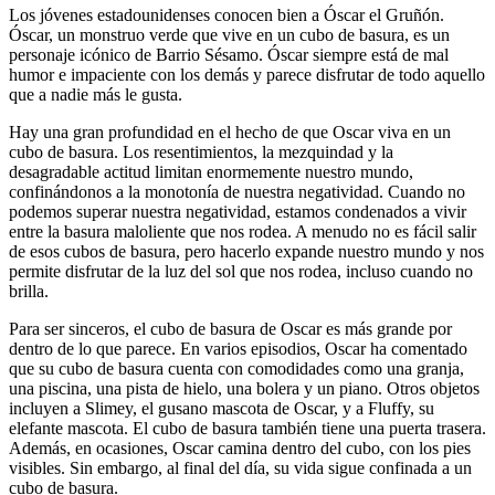
Los jóvenes estadounidenses conocen bien a Óscar el Gruñón.
Óscar, un monstruo verde que vive en un cubo de basura, es un
personaje icónico de Barrio Sésamo. Óscar siempre está de mal
humor e impaciente con los demás y parece disfrutar de todo aquello
que a nadie más le gusta.
Hay una gran profundidad en el hecho de que Oscar viva en un
cubo de basura. Los resentimientos, la mezquindad y la
desagradable actitud limitan enormemente nuestro mundo,
confinándonos a la monotonía de nuestra negatividad. Cuando no
podemos superar nuestra negatividad, estamos condenados a vivir
entre la basura maloliente que nos rodea. A menudo no es fácil salir
de esos cubos de basura, pero hacerlo expande nuestro mundo y nos
permite disfrutar de la luz del sol que nos rodea, incluso cuando no
brilla.
Para ser sinceros, el cubo de basura de Oscar es más grande por
dentro de lo que parece. En varios episodios, Oscar ha comentado
que su cubo de basura cuenta con comodidades como una granja,
una piscina, una pista de hielo, una bolera y un piano. Otros objetos
incluyen a Slimey, el gusano mascota de Oscar, y a Fluffy, su
elefante mascota. El cubo de basura también tiene una puerta trasera.
Además, en ocasiones, Oscar camina dentro del cubo, con los pies
visibles. Sin embargo, al final del día, su vida sigue confinada a un
cubo de basura.