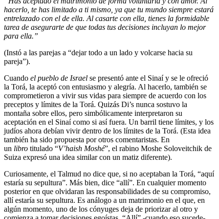
“Has aceptado el matrimonio de forma voluntaria y con amor. Al
hacerlo, te has limitado a ti mismo, ya que tu mundo siempre estará
entrelazado con el de ella. Al casarte con ella, tienes la formidable
tarea de asegurarte de que todas tus decisiones incluyan lo mejor
para ella.”
(Instó a las parejas a “dejar todo a un lado y volcarse hacia su
pareja”).
Cuando
el pueblo de Israel
se presentó ante el Sinaí y se le ofreció
la Torá, la aceptó con entusiasmo y alegría. Al hacerlo, también se
comprometieron a vivir sus vidas para siempre de acuerdo con los
preceptos y límites de la Torá. Quizás Di’s nunca sostuvo la
montaña sobre ellos, pero simbólicamente interpretaron su
aceptación en el Sinaí como si así fuera. Un barril tiene límites, y los
judíos ahora debían vivir dentro de los límites de la Torá. (Esta idea
también ha sido propuesta por otros comentaristas. En
un
libro
titulado “
V’haish Moshé
”, el rabino Moshe Soloveitchik de
Suiza expresó una idea similar con un matiz diferente).
Curiosamente, el Talmud no dice que, si no aceptaban la Torá, “aquí
estaría su sepultura”. Más bien, dice “allí”. En cualquier momento
posterior en que olvidaran las responsabilidades de su compromiso,
allí estaría su sepultura. Es análogo a un matrimonio en el que, en
algún momento, uno de los cónyuges deja de priorizar al otro y
comienza a tomar decisiones egoístas. “Allí” -cuando eso sucede-