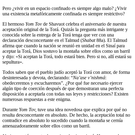
Pero ¿vivir en un espacio confinado es siempre algo malo? ¿Vivir
una existencia metafóricamente confinada es siempre restrictivo?
El hermoso
Yom Tov
de Shavuot celebra el aniversario de nuestra
aceptación original de la Torá. Quizás la pregunta más intrigante y
conocida sobre la entrega de la Torá tenga que ver con una
declaración desconcertante en el Talmud (
Shabat
88a). El Talmud
afirma que cuando la nación se reunió en unidad en el Sinaí para
aceptar la Torá, Dios sostuvo la montaña sobre ellos como un barril
y dijo: «Si aceptan la Torá, todo estará bien. Pero si no, allí estará su
sepultura».
Todos saben que el pueblo judío aceptó la Torá con amor, de forma
desinteresada y devota, declarando: “
Na’ase v’nishmá
:
obedeceremos y escucharemos”. ¿Por qué fue necesario ejercer
algún tipo de coerción después de que demostraran una perfecta
disposición a aceptarla con todas sus leyes y restricciones? Existen
numerosas respuestas a este enigma.
Durante
Yom Tov,
tuve una idea novedosa que explica por qué no
resulta desconcertante en absoluto. De hecho, la aceptación total no
contradice en absoluto lo sucedido cuando la montaña se cernía
amenazadoramente sobre ellos como un barril.