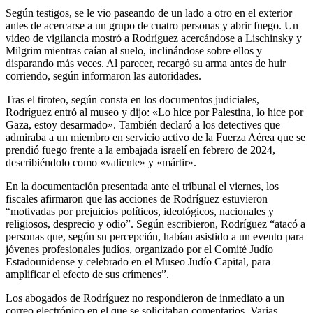
Según testigos, se le vio paseando de un lado a otro en el exterior
antes de acercarse a un grupo de cuatro personas y abrir fuego. Un
video de vigilancia mostró a Rodríguez acercándose a Lischinsky y
Milgrim mientras caían al suelo, inclinándose sobre ellos y
disparando más veces. Al parecer, recargó su arma antes de huir
corriendo, según informaron las autoridades.
Tras el tiroteo, según consta en los documentos judiciales,
Rodríguez entró al museo y dijo: «Lo hice por Palestina, lo hice por
Gaza, estoy desarmado». También declaró a los detectives que
admiraba a un miembro en servicio activo de la Fuerza Aérea que se
prendió fuego frente a la embajada israelí en febrero de 2024,
describiéndolo como «valiente» y «mártir».
En la documentación presentada ante el tribunal el viernes, los
fiscales afirmaron que las acciones de Rodríguez estuvieron
“motivadas por prejuicios políticos, ideológicos, nacionales y
religiosos, desprecio y odio”. Según escribieron, Rodríguez “atacó a
personas que, según su percepción, habían asistido a un evento para
jóvenes profesionales judíos, organizado por el Comité Judío
Estadounidense y celebrado en el Museo Judío Capital, para
amplificar el efecto de sus crímenes”.
Los abogados de Rodríguez no respondieron de inmediato a un
correo electrónico en el que se solicitaban comentarios. Varias