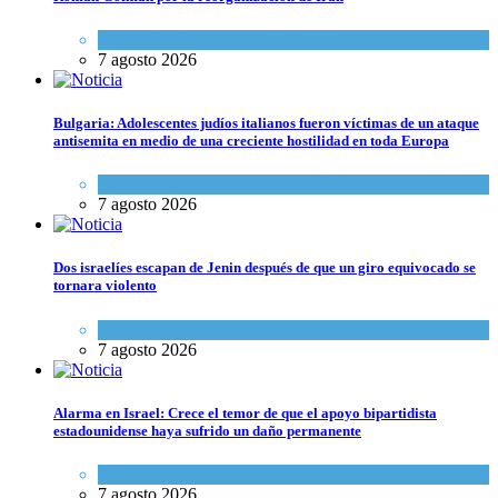
Tema del día
7 agosto 2026
Bulgaria: Adolescentes judíos italianos fueron víctimas de un ataque
antisemita en medio de una creciente hostilidad en toda Europa
Cultura y Sociedad
,
Tema del día
7 agosto 2026
Dos israelíes escapan de Jenin después de que un giro equivocado se
tornara violento
Tema del día
7 agosto 2026
Alarma en Israel: Crece el temor de que el apoyo bipartidista
estadounidense haya sufrido un daño permanente
Israel y Medio Oriente
7 agosto 2026