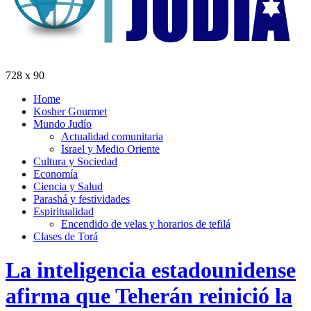
728 x 90
Home
Kosher Gourmet
Mundo Judío
Actualidad comunitaria
Israel y Medio Oriente
Cultura y Sociedad
Economía
Ciencia y Salud
Parashá y festividades
Espiritualidad
Encendido de velas y horarios de tefilá
Clases de Torá
La inteligencia estadounidense
afirma que Teherán reinició la