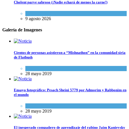
Cholent parve sabroso (¡Nadie echará de menos la carne!)
Kosher Gourmet
9 agosto 2026
Galería de Imagenes
Cientos de personas asistieron a “Mishnathon” en la comunidad siria
de Flatbush
Actualidad comunitaria
28 mayo 2019
Ensayo fotográfico: Pesach Sheini 5779 por Admorim y Rabbonim en
el mundo
Actualidad comunitaria
28 mayo 2019
El inesperado compañero de aprendizaje del rabino Jaim Kanievsky