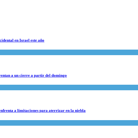
cidental en Israel este año
rentan a un cierre a partir del domingo
nfrenta a limitaciones para aterrizar en la niebla