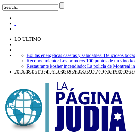
LO ULTIMO
Bolitas energéticas caseras y saludables: Deliciosos boca
Reconocimiento: Los primeros 100 puntos de un vino ko
Restaurante kosher incendiado: La policía de Montreal i
2026-08-05T10:42:52-0300
2026-08-02T22:29:36-0300
2026-0