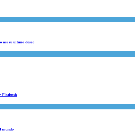
 así su último deseo
e Flatbush
el mundo