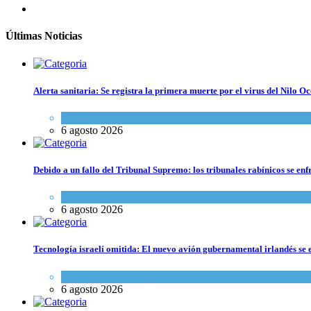
Últimas Noticias
Alerta sanitaria: Se registra la primera muerte por el virus del Nilo Oc
Ciencia y Salud
6 agosto 2026
Debido a un fallo del Tribunal Supremo: los tribunales rabínicos se enf
Tema del día
6 agosto 2026
Tecnología israelí omitida: El nuevo avión gubernamental irlandés se e
Economía y Negocios
6 agosto 2026