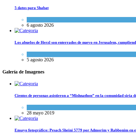
5 datos para Shabat
Opinión
,
Tema del día
6 agosto 2026
Los abuelos de Herzl son enterrados de nuevo en Jerusalem, cumpliendo
Mundo Judío
5 agosto 2026
Galería de Imagenes
Cientos de personas asistieron a “Mishnathon” en la comunidad siria d
Actualidad comunitaria
28 mayo 2019
Ensayo fotográfico: Pesach Sheini 5779 por Admorim y Rabbonim en 