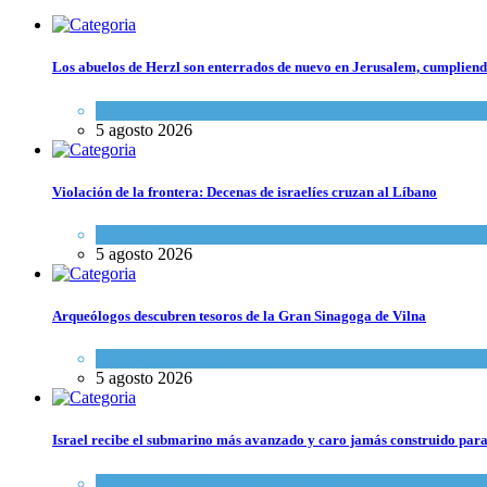
Los abuelos de Herzl son enterrados de nuevo en Jerusalem, cumpliendo
Mundo Judío
5 agosto 2026
Violación de la frontera: Decenas de israelíes cruzan al Líbano
Tema del día
5 agosto 2026
Arqueólogos descubren tesoros de la Gran Sinagoga de Vilna
Cultura y Sociedad
,
Tema del día
5 agosto 2026
Israel recibe el submarino más avanzado y caro jamás construido para
Israel y Medio Oriente
,
Tema del día