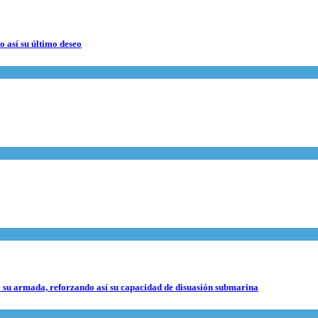
 así su último deseo
 su armada, reforzando así su capacidad de disuasión submarina