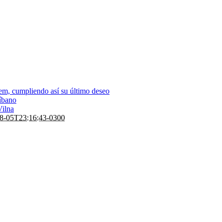
em, cumpliendo así su último deseo
Líbano
Vilna
8-05T23:16:43-0300