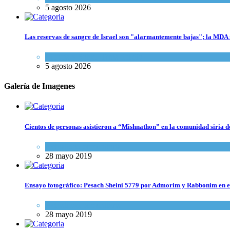
5 agosto 2026
Las reservas de sangre de Israel son "alarmantemente bajas"; la MDA i
Ciencia y Salud
,
Tema del día
5 agosto 2026
Galería de Imagenes
Cientos de personas asistieron a “Mishnathon” en la comunidad siria d
Actualidad comunitaria
28 mayo 2019
Ensayo fotográfico: Pesach Sheini 5779 por Admorim y Rabbonim en 
Actualidad comunitaria
28 mayo 2019