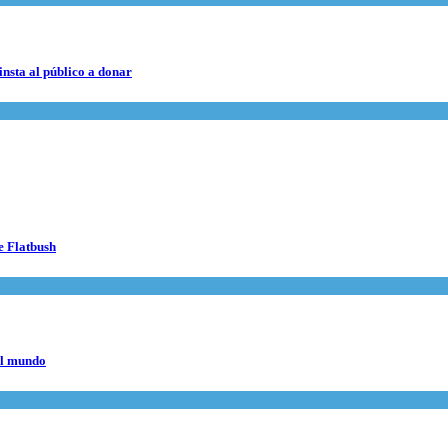
nsta al público a donar
e Flatbush
el mundo