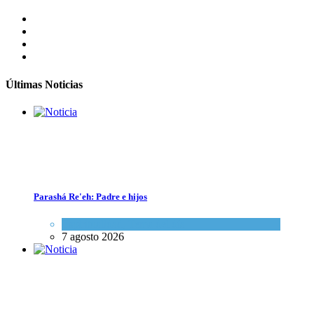
Israel y Medio Oriente
27 agosto 2024
Alarma en Israel: Crece el temor de que el apoyo bipartidista
estadounidense haya sufrido un daño permanente
Israel y Medio Oriente
7 agosto 2026
Últimas Noticias
Parashá Re'eh: Padre e hijos
Singapur ordena a la embajada de Israel que elimine una publicación p
Espiritualidad
,
Tema del día
7 agosto 2026
Cultura y Sociedad
25 marzo 2024