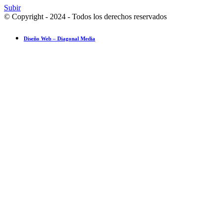
Subir
© Copyright - 2024 - Todos los derechos reservados
Diseño Web – Diagonal Media
Ensayo fotográfico: Pesach Sheini 5779 por Admorim y Rabbonim en 
Actualidad comunitaria
28 mayo 2019
El inesperado compañero de aprendizaje del rabino Jaim Kanievsky