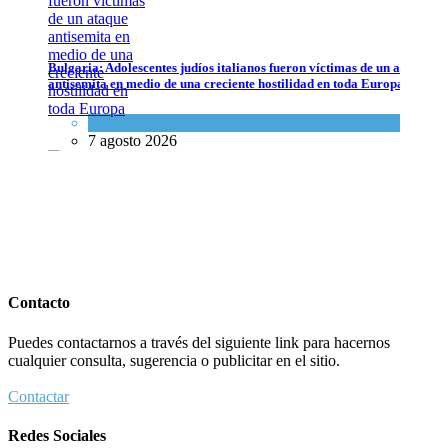
Bulgaria: Adolescentes judíos italianos fueron víctimas de un ataque
La vacuna antipoliomielítica de la ONU no es segura y podría propaga
antisemita en medio de una creciente hostilidad en toda Europa
Ciencia y Salud
,
Tema del día
Cultura y Sociedad
,
Tema del día
27 agosto 2024
7 agosto 2026
Dos israelíes escapan de Jenin después de que un giro equivocado se
tornara violento
Contacto
Tema del día
Puedes contactarnos a través del siguiente link para hacernos
7 agosto 2026
cualquier consulta, sugerencia o publicitar en el sitio.
Contactar
Cerca de Lynch, en Huwara: “Destrozaron mi coche a pedradas a que
Redes Sociales