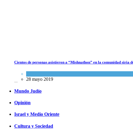
Dos israelíes escapan de Jenin después de que un giro equivocado se
tornara violento
Tema del día
7 agosto 2026
Cientos de personas asistieron a “Mishnathon” en la comunidad siria d
Alarma en Israel: Crece el temor de que el apoyo bipartidista
estadounidense haya sufrido un daño permanente
Actualidad comunitaria
28 mayo 2019
Israel y Medio Oriente
7 agosto 2026
Mundo Judío
Opinión
Israel y Medio Oriente
Cultura y Sociedad