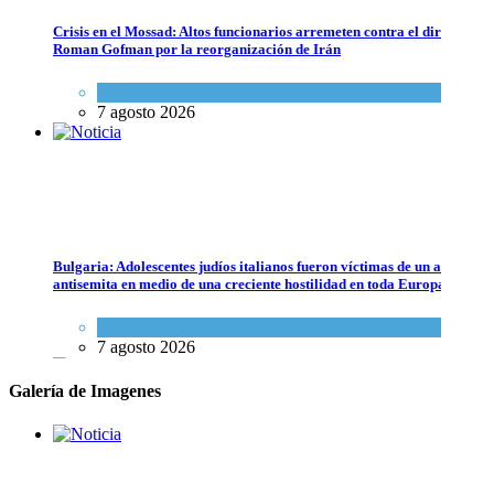
Crisis en el Mossad: Altos funcionarios arremeten contra el director
Roman Gofman por la reorganización de Irán
Tema del día
7 agosto 2026
Israel critica el llamado de la ONU a un embargo de armas contra el E
Cultura y Sociedad
,
Tema del día
Bulgaria: Adolescentes judíos italianos fueron víctimas de un ataque
25 febrero 2024
antisemita en medio de una creciente hostilidad en toda Europa
Cultura y Sociedad
,
Tema del día
7 agosto 2026
Galería de Imagenes