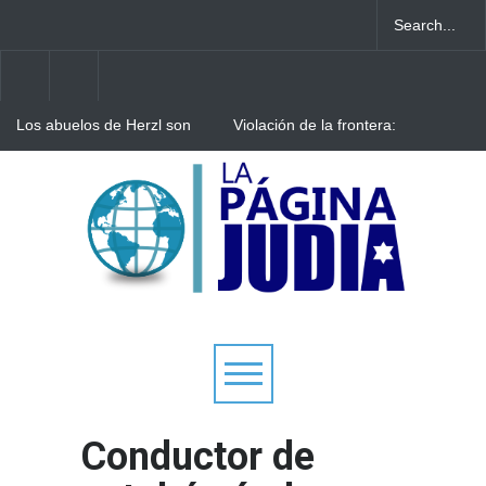
Los abuelos de Herzl son
Violación de la frontera:
enterrados de nuevo en
Decenas de israelíes cruzan
Jerusalem, cumpliendo así
al Líbano
su último deseo
Arqueólogos descubren
tesoros de la Gran
Sinagoga de Vilna
Conductor de