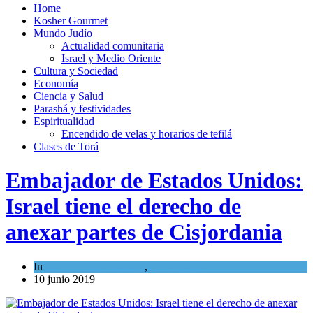
Home
Kosher Gourmet
Mundo Judío
Actualidad comunitaria
Israel y Medio Oriente
Cultura y Sociedad
Economía
Ciencia y Salud
Parashá y festividades
Espiritualidad
Encendido de velas y horarios de tefilá
Clases de Torá
Embajador de Estados Unidos:
Israel tiene el derecho de
anexar partes de Cisjordania
In
Israel y Medio Oriente
,
Tema del día
10 junio 2019