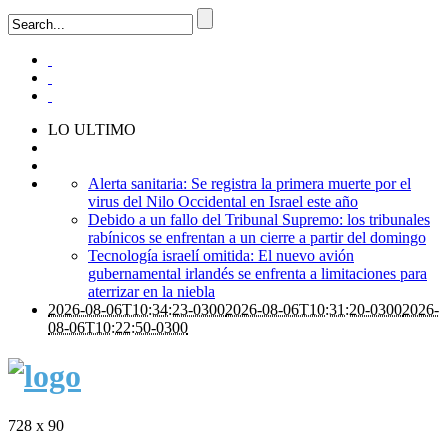
LO ULTIMO
Alerta sanitaria: Se registra la primera muerte por el
virus del Nilo Occidental en Israel este año
Debido a un fallo del Tribunal Supremo: los tribunales
rabínicos se enfrentan a un cierre a partir del domingo
Tecnología israelí omitida: El nuevo avión
gubernamental irlandés se enfrenta a limitaciones para
aterrizar en la niebla
2026-08-06T10:34:23-0300
2026-08-06T10:31:20-0300
2026-
08-06T10:22:50-0300
728 x 90