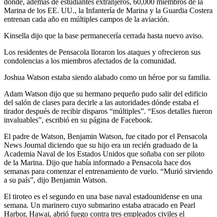
donde, además de estudiantes extranjeros, 60,000 miembros de la
Marina de los EE. UU., la Infantería de Marina y la Guardia Costera
entrenan cada año en múltiples campos de la aviación.
Kinsella dijo que la base permanecería cerrada hasta nuevo aviso.
Los residentes de Pensacola lloraron los ataques y ofrecieron sus
condolencias a los miembros afectados de la comunidad.
Joshua Watson estaba siendo alabado como un héroe por su familia.
Adam Watson dijo que su hermano pequeño pudo salir del edificio
del salón de clases para decirle a las autoridades dónde estaba el
tirador después de recibir disparos “múltiples”. “Esos detalles fueron
invaluables”, escribió en su página de Facebook.
El padre de Watson, Benjamin Watson, fue citado por el Pensacola
News Journal diciendo que su hijo era un recién graduado de la
Academia Naval de los Estados Unidos que soñaba con ser piloto
de la Marina. Dijo que había informado a Pensacola hace dos
semanas para comenzar el entrenamiento de vuelo. “Murió sirviendo
a su país”, dijo Benjamin Watson.
El tiroteo es el segundo en una base naval estadounidense en una
semana. Un marinero cuyo submarino estaba atracado en Pearl
Harbor, Hawai, abrió fuego contra tres empleados civiles el