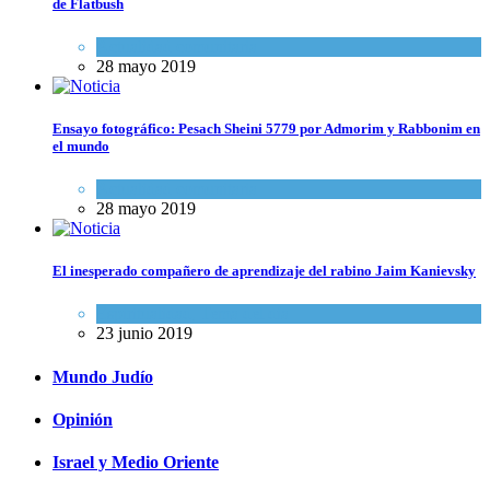
de Flatbush
Actualidad comunitaria
28 mayo 2019
Ensayo fotográfico: Pesach Sheini 5779 por Admorim y Rabbonim en
el mundo
Actualidad comunitaria
28 mayo 2019
El inesperado compañero de aprendizaje del rabino Jaim Kanievsky
Espiritualidad
,
Tema del día
23 junio 2019
Mundo Judío
Opinión
Israel y Medio Oriente