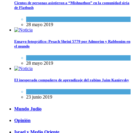
Cientos de personas asistieron a “Mishnathon” en la comunidad siria
de Flatbush
Actualidad comunitaria
28 mayo 2019
Ensayo fotográfico: Pesach Sheini 5779 por Admorim y Rabbonim en
el mundo
Actualidad comunitaria
28 mayo 2019
El inesperado compañero de aprendizaje del rabino Jaim Kanievsky
Espiritualidad
,
Tema del día
23 junio 2019
Mundo Judío
Opinión
Israel y Medio Oriente