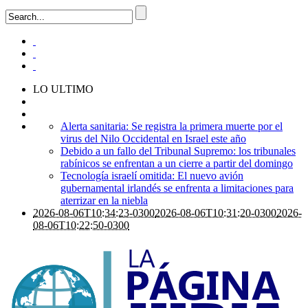
LO ULTIMO
Alerta sanitaria: Se registra la primera muerte por el
virus del Nilo Occidental en Israel este año
Debido a un fallo del Tribunal Supremo: los tribunales
rabínicos se enfrentan a un cierre a partir del domingo
Tecnología israelí omitida: El nuevo avión
gubernamental irlandés se enfrenta a limitaciones para
aterrizar en la niebla
2026-08-06T10:34:23-0300
2026-08-06T10:31:20-0300
2026-
08-06T10:22:50-0300