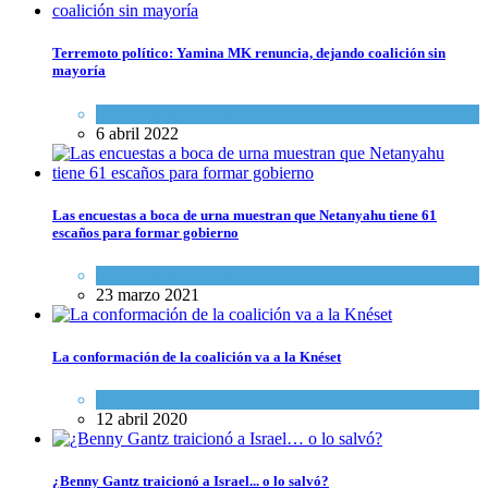
Terremoto político: Yamina MK renuncia, dejando coalición sin
mayoría
Israel y Medio Oriente
6 abril 2022
Las encuestas a boca de urna muestran que Netanyahu tiene 61
escaños para formar gobierno
Israel y Medio Oriente
23 marzo 2021
La conformación de la coalición va a la Knéset
Israel y Medio Oriente
,
Tema del día
12 abril 2020
¿Benny Gantz traicionó a Israel... o lo salvó?