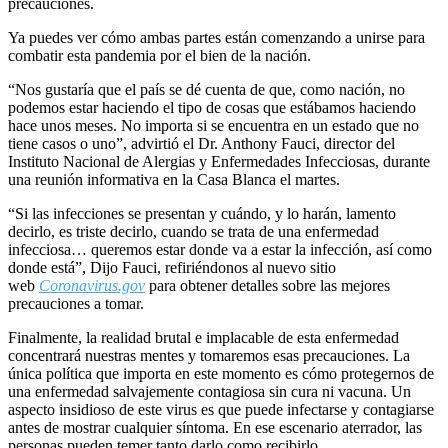
precauciones.
Ya puedes ver cómo ambas partes están comenzando a unirse para
combatir esta pandemia por el bien de la nación.
“Nos gustaría que el país se dé cuenta de que, como nación, no
podemos estar haciendo el tipo de cosas que estábamos haciendo
hace unos meses. No importa si se encuentra en un estado que no
tiene casos o uno”, advirtió el Dr. Anthony Fauci, director del
Instituto Nacional de Alergias y Enfermedades Infecciosas, durante
una reunión informativa en la Casa Blanca el martes.
“Si las infecciones se presentan y cuándo, y lo harán, lamento
decirlo, es triste decirlo, cuando se trata de una enfermedad
infecciosa… queremos estar donde va a estar la infección, así como
donde está”, Dijo Fauci, refiriéndonos al nuevo sitio
web
Coronavirus.gov
para obtener detalles sobre las mejores
precauciones a tomar.
Finalmente, la realidad brutal e implacable de esta enfermedad
concentrará nuestras mentes y tomaremos esas precauciones. La
única política que importa en este momento es cómo protegernos de
una enfermedad salvajemente contagiosa sin cura ni vacuna. Un
aspecto insidioso de este virus es que puede infectarse y contagiarse
antes de mostrar cualquier síntoma. En ese escenario aterrador, las
personas pueden temer tanto darlo como recibirlo.