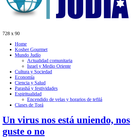
728 x 90
Home
Kosher Gourmet
Mundo Judío
Actualidad comunitaria
Israel y Medio Oriente
Cultura y Sociedad
Economía
Ciencia y Salud
Parashá y festividades
Espiritualidad
Encendido de velas y horarios de tefilá
Clases de Torá
Un virus nos está uniendo, nos
guste o no