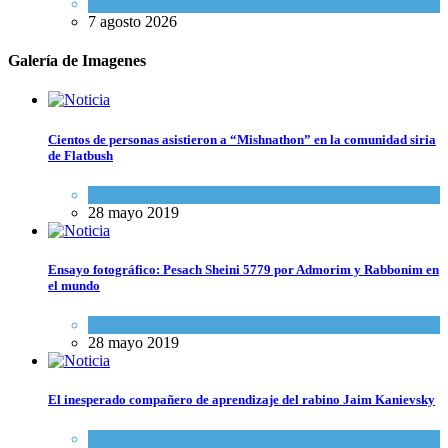
Israel y Medio Oriente
7 agosto 2026
Galería de Imagenes
Cientos de personas asistieron a “Mishnathon” en la comunidad siria
de Flatbush
Actualidad comunitaria
28 mayo 2019
Ensayo fotográfico: Pesach Sheini 5779 por Admorim y Rabbonim en
el mundo
Actualidad comunitaria
28 mayo 2019
El inesperado compañero de aprendizaje del rabino Jaim Kanievsky
Espiritualidad
,
Tema del día