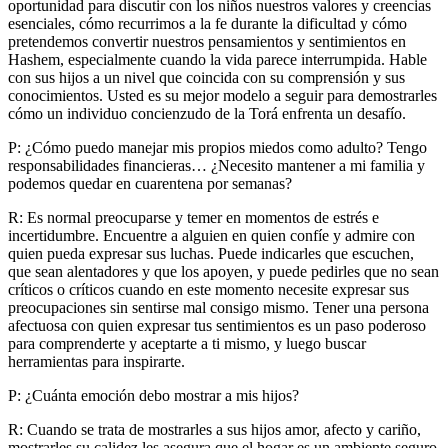
oportunidad para discutir con los niños nuestros valores y creencias
esenciales, cómo recurrimos a la fe durante la dificultad y cómo
pretendemos convertir nuestros pensamientos y sentimientos en
Hashem, especialmente cuando la vida parece interrumpida. Hable
con sus hijos a un nivel que coincida con su comprensión y sus
conocimientos. Usted es su mejor modelo a seguir para demostrarles
cómo un individuo concienzudo de la Torá enfrenta un desafío.
P: ¿Cómo puedo manejar mis propios miedos como adulto? Tengo
responsabilidades financieras… ¿Necesito mantener a mi familia y
podemos quedar en cuarentena por semanas?
R: Es normal preocuparse y temer en momentos de estrés e
incertidumbre. Encuentre a alguien en quien confíe y admire con
quien pueda expresar sus luchas. Puede indicarles que escuchen,
que sean alentadores y que los apoyen, y puede pedirles que no sean
críticos o críticos cuando en este momento necesite expresar sus
preocupaciones sin sentirse mal consigo mismo. Tener una persona
afectuosa con quien expresar tus sentimientos es un paso poderoso
para comprenderte y aceptarte a ti mismo, y luego buscar
herramientas para inspirarte.
P: ¿Cuánta emoción debo mostrar a mis hijos?
R: Cuando se trata de mostrarles a sus hijos amor, afecto y cariño,
mostrarles su calidez les asegura que el hogar es un ambiente seguro