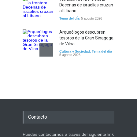
Decenas de israelíes cruzan
al Líbano
Tema del día
5 agosto 2026
Arqueólogos descubren
tesoros de la Gran Sinagoga
de Vilna
Cultura y Sociedad
,
Tema del día
5 agosto 2026
Israel recibe el submarino
más avanzado y caro jamás
construido para su armada,
reforzando así su capacidad
de disuasión submarina
Israel y Medio Oriente
,
Tema del
día
5 agosto 2026
Contacto
Las reservas de sangre de
Israel son "alarmantemente
bajas"; la MDA insta al
Puedes contactarnos a través del siguiente link