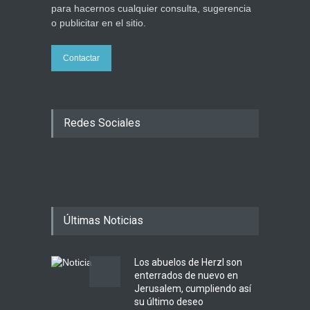
público a donar
para hacernos cualquier consulta, sugerencia
Ciencia y Salud
,
Tema del día
o publicitar en el sitio.
5 agosto 2026
Contactar
Redes Sociales
Últimas Noticias
Los abuelos de Herzl son
enterrados de nuevo en
Jerusalem, cumpliendo así
su último deseo