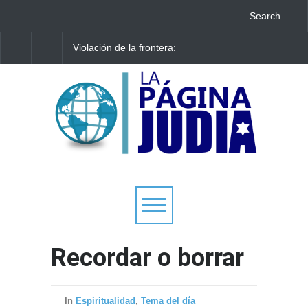
Violación de la frontera:
Arqueólogos descubre
Decenas de israelíes cruzan
tesoros de la Gran
al Líbano
Sinagoga de Vilna
Recordar o borrar
In
Espiritualidad
,
Tema del día