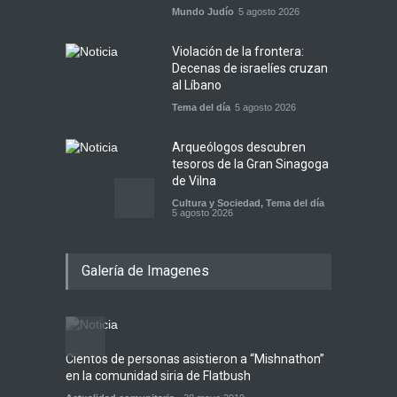
Mundo Judío
5 agosto 2026
Violación de la frontera:
Decenas de israelíes cruzan
al Líbano
Tema del día
5 agosto 2026
Arqueólogos descubren
tesoros de la Gran Sinagoga
de Vilna
Cultura y Sociedad
,
Tema del día
5 agosto 2026
Israel recibe el submarino
Galería de Imagenes
más avanzado y caro jamás
construido para su armada,
reforzando así su capacidad
de disuasión submarina
Israel y Medio Oriente
,
Tema del
día
Cientos de personas asistieron a “Mishnathon”
Ensayo
5 agosto 2026
en la comunidad siria de Flatbush
Admori