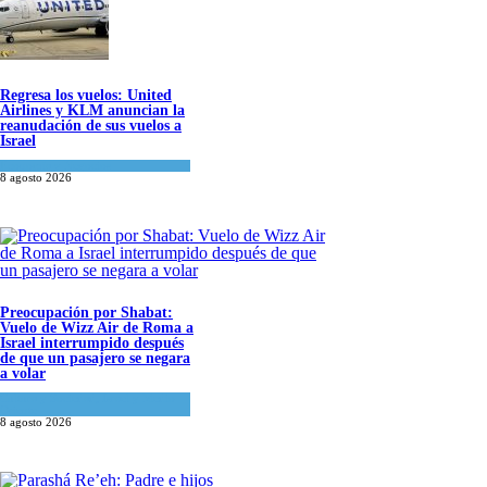
Regresa los vuelos: United
Airlines y KLM anuncian la
reanudación de sus vuelos a
Israel
Economía y Negocios
8 agosto 2026
Preocupación por Shabat:
Vuelo de Wizz Air de Roma a
Israel interrumpido después
de que un pasajero se negara
a volar
Cultura y Sociedad
,
Israel y Medio
Oriente
8 agosto 2026