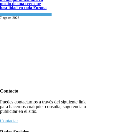
medio de una creciente
hostilidad en toda Europa
Cultura y Sociedad
,
Tema del día
7 agosto 2026
Contacto
Puedes contactarnos a través del siguiente link
para hacernos cualquier consulta, sugerencia o
publicitar en el sitio.
Contactar
Redes Sociales