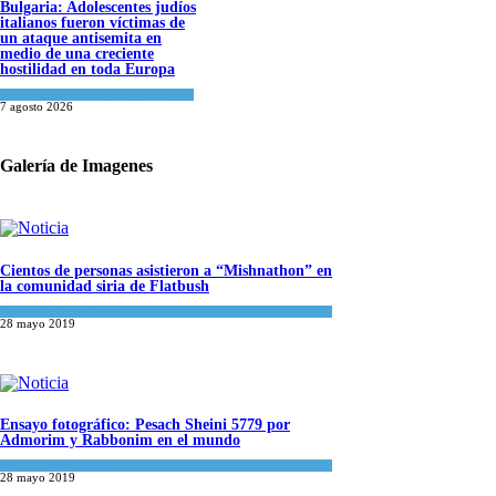
Bulgaria: Adolescentes judíos
italianos fueron víctimas de
un ataque antisemita en
medio de una creciente
hostilidad en toda Europa
Cultura y Sociedad
,
Tema del día
7 agosto 2026
Galería de Imagenes
Cientos de personas asistieron a “Mishnathon” en
la comunidad siria de Flatbush
Actualidad comunitaria
28 mayo 2019
Ensayo fotográfico: Pesach Sheini 5779 por
Admorim y Rabbonim en el mundo
Actualidad comunitaria
28 mayo 2019