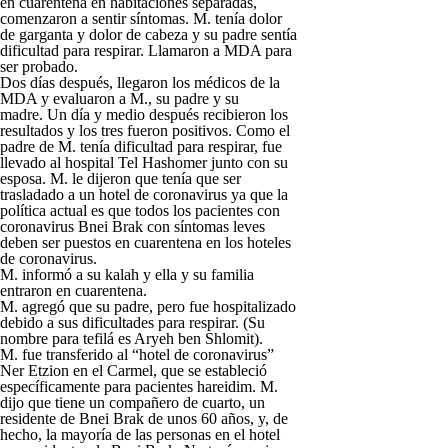
en cuarentena en habitaciones separadas,
comenzaron a sentir síntomas. M. tenía dolor
de garganta y dolor de cabeza y su padre sentía
dificultad para respirar. Llamaron a MDA para
ser probado.
Dos días después, llegaron los médicos de la
MDA y evaluaron a M., su padre y su
madre. Un día y medio después recibieron los
resultados y los tres fueron positivos. Como el
padre de M. tenía dificultad para respirar, fue
llevado al hospital Tel Hashomer junto con su
esposa. M. le dijeron que tenía que ser
trasladado a un hotel de coronavirus ya que la
política actual es que todos los pacientes con
coronavirus Bnei Brak con síntomas leves
deben ser puestos en cuarentena en los hoteles
de coronavirus.
M. informó a su kalah y ella y su familia
entraron en cuarentena.
M. agregó que su padre, pero fue hospitalizado
debido a sus dificultades para respirar. (Su
nombre para tefilá es Aryeh ben Shlomit).
M. fue transferido al “hotel de coronavirus”
Ner Etzion en el Carmel, que se estableció
específicamente para pacientes hareidim. M.
dijo que tiene un compañero de cuarto, un
residente de Bnei Brak de unos 60 años, y, de
hecho, la mayoría de las personas en el hotel