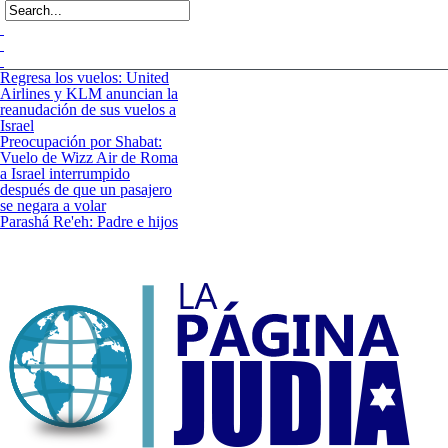
Regresa los vuelos: United
Airlines y KLM anuncian la
reanudación de sus vuelos a
Israel
Preocupación por Shabat:
Vuelo de Wizz Air de Roma
a Israel interrumpido
después de que un pasajero
se negara a volar
Parashá Re'eh: Padre e hijos