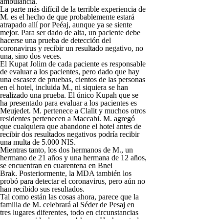
ambulancia.
La parte más difícil de la terrible experiencia de
M. es el hecho de que probablemente estará
atrapado allí por Peéaj, aunque ya se siente
mejor. Para ser dado de alta, un paciente debe
hacerse una prueba de detección del
coronavirus y recibir un resultado negativo, no
una, sino dos veces.
El Kupat Jolim de cada paciente es responsable
de evaluar a los pacientes, pero dado que hay
una escasez de pruebas, cientos de las personas
en el hotel, incluida M., ni siquiera se han
realizado una prueba. El único Kupah que se
ha presentado para evaluar a los pacientes es
Meujedet. M. pertenece a Clalit y muchos otros
residentes pertenecen a Maccabi. M. agregó
que cualquiera que abandone el hotel antes de
recibir dos resultados negativos podría recibir
una multa de 5.000 NIS.
Mientras tanto, los dos hermanos de M., un
hermano de 21 años y una hermana de 12 años,
se encuentran en cuarentena en Bnei
Brak. Posteriormente, la MDA también los
probó para detectar el coronavirus, pero aún no
han recibido sus resultados.
Tal como están las cosas ahora, parece que la
familia de M. celebrará al Séder de Pesaj en
tres lugares diferentes, todo en circunstancias