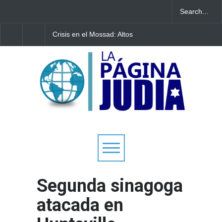
Crisis en el Mossad: Altos
Bulgaria: Adolescente
funcionarios arremeten
judíos italianos fueron
contra el director Roman
víctimas de un ataque
Gofman por la
antisemita en medio 
reorganización de Irán
creciente hostilidad e
Europa
Segunda sinagoga
atacada en