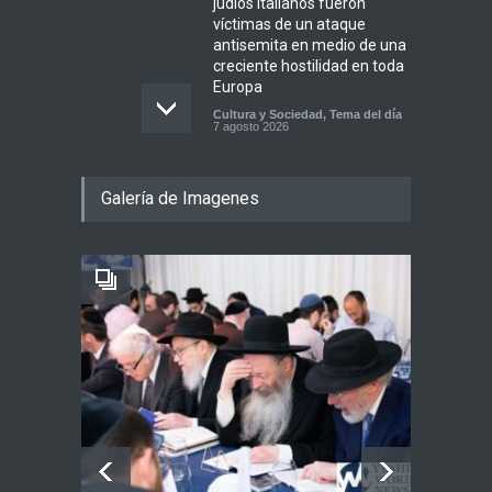
judíos italianos fueron
víctimas de un ataque
antisemita en medio de una
creciente hostilidad en toda
Europa
Cultura y Sociedad
,
Tema del día
7 agosto 2026
Dos israelíes escapan de
Galería de Imagenes
Jenin después de que un
giro equivocado se tornara
violento
Tema del día
7 agosto 2026
Alarma en Israel: Crece el
temor de que el apoyo
bipartidista estadounidense
haya sufrido un daño
permanente
Israel y Medio Oriente
7 agosto 2026