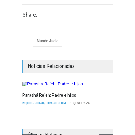
Share:
Mundo Judío
Noticias Relacionadas
Parashá Re'eh: Padre e hijos
Crisis 
Espiritualidad
,
Tema del día
7 agosto 2026
arreme
por la 
Tema del
Últimas Noticias