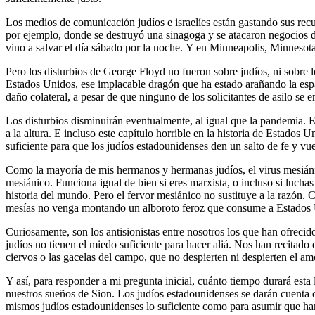
Los medios de comunicación judíos e israelíes están gastando sus recur
por ejemplo, donde se destruyó una sinagoga y se atacaron negocios de
vino a salvar el día sábado por la noche. Y en Minneapolis, Minnesota
Pero los disturbios de George Floyd no fueron sobre judíos, ni sobre los
Estados Unidos, ese implacable dragón que ha estado arañando la esp
daño colateral, a pesar de que ninguno de los solicitantes de asilo se
Los disturbios disminuirán eventualmente, al igual que la pandemia. 
a la altura. E incluso este capítulo horrible en la historia de Estado
suficiente para que los judíos estadounidenses den un salto de fe y vu
Como la mayoría de mis hermanos y hermanas judíos, el virus mesiánico
mesiánico. Funciona igual de bien si eres marxista, o incluso si lucha
historia del mundo. Pero el fervor mesiánico no sustituye a la razón.
mesías no venga montando un alboroto feroz que consume a Estados Uni
Curiosamente, son los antisionistas entre nosotros los que han ofreci
judíos no tienen el miedo suficiente para hacer aliá. Nos han recitado 
ciervos o las gacelas del campo, que no despierten ni despierten el amo
Y así, para responder a mi pregunta inicial, cuánto tiempo durará esta
nuestros sueños de Sion. Los judíos estadounidenses se darán cuenta de
mismos judíos estadounidenses lo suficiente como para asumir que han 