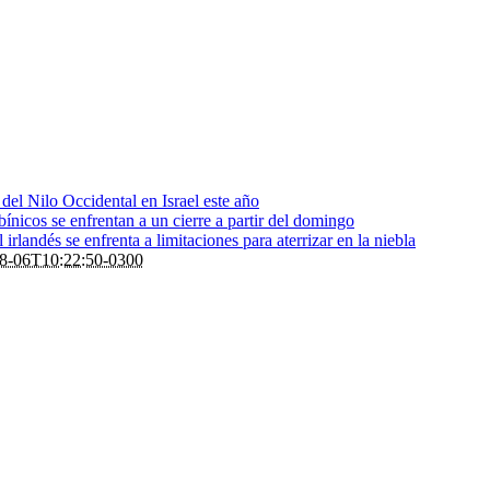
s del Nilo Occidental en Israel este año
bínicos se enfrentan a un cierre a partir del domingo
rlandés se enfrenta a limitaciones para aterrizar en la niebla
8-06T10:22:50-0300