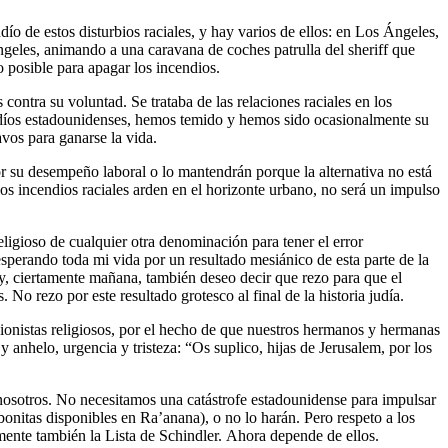
ío de estos disturbios raciales, y hay varios de ellos: en Los Ángeles,
ngeles, animando a una caravana de coches patrulla del sheriff que
 posible para apagar los incendios.
 contra su voluntad. Se trataba de las relaciones raciales en los
udíos estadounidenses, hemos temido y hemos sido ocasionalmente su
avos para ganarse la vida.
r su desempeño laboral o lo mantendrán porque la alternativa no está
los incendios raciales arden en el horizonte urbano, no será un impulso
ligioso de cualquier otra denominación para tener el error
esperando toda mi vida por un resultado mesiánico de esta parte de la
oy, ciertamente mañana, también deseo decir que rezo para que el
 rezo por este resultado grotesco al final de la historia judía.
sionistas religiosos, por el hecho de que nuestros hermanos y hermanas
y anhelo, urgencia y tristeza: “Os suplico, hijas de Jerusalem, por los
s nosotros. No necesitamos una catástrofe estadounidense para impulsar
bonitas disponibles en Ra’anana), o no lo harán. Pero respeto a los
mente también la Lista de Schindler. Ahora depende de ellos.