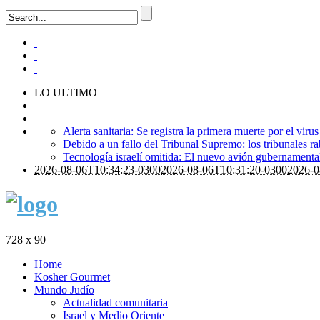
LO ULTIMO
Alerta sanitaria: Se registra la primera muerte por el viru
Debido a un fallo del Tribunal Supremo: los tribunales ra
Tecnología israelí omitida: El nuevo avión gubernamental i
2026-08-06T10:34:23-0300
2026-08-06T10:31:20-0300
2026-0
728 x 90
Home
Kosher Gourmet
Mundo Judío
Actualidad comunitaria
Israel y Medio Oriente