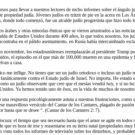
sos para llevar a nuestros lectores de nicho informes sobre el ángulo jud
 propiedad judía. Jóvenes judíos en tzitzit de pie en la acera en Los Á
, donde todo comenzó, fue un alcalde judío progresista que hizo todo lo
 árabes y otras minorías étnicas que se vieron arrastrados a las noticias
alda de Estados Unidos durante 400 años, lo que todos nosotros, los j
 encontraba en el pálido asentamiento. en Rusia había intercambiado escl
En noviembre, los estadounidenses reemplazarán al presidente Trump po
s Unidos, el episodio en el que más de 100,000 mueren en una epidemia y 
elvan a casa.
 me inflige. No tienes que ser un judío ortodoxo o incluso un judío re
s fanáticamente contra el Estado judío de Israel. No importa. He estado 
 Como un judío observante que cree que el mesías vendrá hoy, y si no h
dos. Ya hemos tenido uno de ésos, en la vida de muchos de nosotros. No
do una respuesta psicológicamente astuta a nuestras frustraciones, como 
ese maravilloso versículo del Cantar de los Cantares, plagado de pasión 
r hasta que se desee “. (Cantar de los Cantares 2: 7).
 locura: el tiempo que sea necesario hasta que el amor se agite en todo
 que es hora de irse y reasentarse en su tierra natal (propiedades muy 
visto todos los informes de televisión sobre los disturbios, y probable