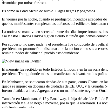
destruidas por turbas furiosas.
Es como la Edad Media de nuevo. Plagas negras y pogromos.
El viernes por la noche, cuando se produjeron incendios alrededor de 
que los manifestantes rompieran las defensas del edificio e intentaran 
La noticia se mantuvo en secreto durante dos días impresionantes, has
eso y estos Estados Unidos siguen siendo la unión que hemos conoci
Por supuesto, no pasó nada, y el presidente fue conducido de vuelta 
presidente no pronunció un discurso ante la nación como sus asesores
reunir el poder de calmar al pueblo estadounidense.
El mensaje fue recibido en todo Estados Unidos, y en la mayoría de lo
presidente Trump, donde miles de manifestantes levantaron los puños 
En Manhattan, se saquearon tiendas de alta gama, como Chanel en la
queda se impuso en docenas de ciudades de EE. UU., y la Guardia Nac
fueron abatidas a tiros. Agregue a eso un manifestante negro en Omah
También en Manhattan, el 12 y Broadway, la hija del alcalde Bill de Bl
intersección y ella se negó a moverse, por lo que la arrestaron. La noch
suficientemente justo.