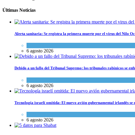
Últimas Noticias
Alerta sanitaria: Se registra la primera muerte por el virus del Nilo Oc
Ciencia y Salud
6 agosto 2026
Debido a un fallo del Tribunal Supremo: los tribunales rabínicos se enf
Tema del día
6 agosto 2026
Tecnología israelí omitida: El nuevo avión gubernamental irlandés se e
Economía y Negocios
6 agosto 2026