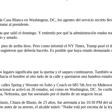
la Casa Blanca en Washington, DC, los agentes del servicio secreto lle
matar al presidente.
ta que salió el domingo. Y entiendo por qué la administración estaba t
do y amado.
al piso de arriba ileso. Pero como informó el NY Times, Trump pasó el 
 sugirieron que debería hacerlo. Es posible que haya estado demasiado
s lugares significaba que la quema y el saqueo continuaron. También se 
hacia el hombre al otro lado de la calle y quemaron una bandera estad
s calles Spring y Wooster en Soho y Coach en 685 5th Ave en Midtown
ional se activó en 26 estados, así como en Washington, DC. Se confirm
a, Nebraska, que fue asesinado por el dueño de un negocio local.
asio, Chiara de Blasio, de 25 años, fue arrestada a las 10:30 PM del sába
e antes de su arresto, el alcalde tuiteó: “Nadie está por encima de la ley