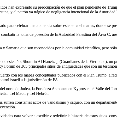
sitios han expresado su preocupación de que el plan pendiente de Trump 
estina, y el patrón ya trágico de negligencia intencional de la Autoridad 
o para celebrar una audiencia sobre este tema el martes, donde se prese
 combatir la toma de posesión de la Autoridad Palestina del Área C, área
a y Samaria que son reconocidos por la comunidad científica, pero sólo
s de este año, Shomrin Al Hanétzaj, (Guardianes de la Eternidad), un pr
cy Forum de 365 principales sitios de antigüedades que son un testimoni
cuerdo con los mapas conceptuales publicados con el Plan Trump, alrede
ntrol israelí a la jurisdicción de PA.
del norte de Judea, la Fortaleza Asmonea en Kypros en el Valle del Jord
Beitar, Tel Maon y Tel Hebrón.
ria sufren constantes actos de vandalismo y saqueo, con un departamento
revención.
dades para volver a escribir y redefinir la historia de estos sitios, con