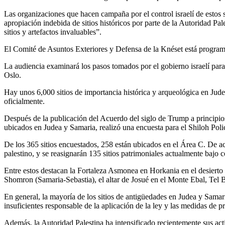
Las organizaciones que hacen campaña por el control israelí de estos 
apropiación indebida de sitios históricos por parte de la Autoridad Pal
sitios y artefactos invaluables”.
El Comité de Asuntos Exteriores y Defensa de la Knéset está programad
La audiencia examinará los pasos tomados por el gobierno israelí para
Oslo.
Hay unos 6,000 sitios de importancia histórica y arqueológica en Jude
oficialmente.
Después de la publicación del Acuerdo del siglo de Trump a principio
ubicados en Judea y Samaria, realizó una encuesta para el Shiloh Poli
De los 365 sitios encuestados, 258 están ubicados en el Área C. De a
palestino, y se reasignarán 135 sitios patrimoniales actualmente bajo co
Entre estos destacan la Fortaleza Asmonea en Horkania en el desierto 
Shomron (Samaria-Sebastia), el altar de Josué en el Monte Ebal, Tel 
En general, la mayoría de los sitios de antigüedades en Judea y Sama
insuficientes responsable de la aplicación de la ley y las medidas de p
Además, la Autoridad Palestina ha intensificado recientemente sus activi