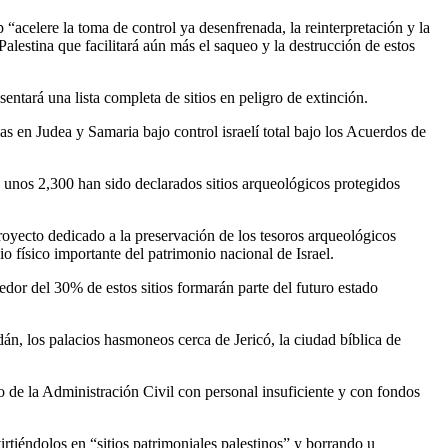
“acelere la toma de control ya desenfrenada, la reinterpretación y la
Palestina que facilitará aún más el saqueo y la destrucción de estos
ntará una lista completa de sitios en peligro de extinción.
s en Judea y Samaria bajo control israelí total bajo los Acuerdos de
 unos 2,300 han sido declarados sitios arqueológicos protegidos
oyecto dedicado a la preservación de los tesoros arqueológicos
o físico importante del patrimonio nacional de Israel.
dor del 30% de estos sitios formarán parte del futuro estado
án, los palacios hasmoneos cerca de Jericó, la ciudad bíblica de
 de la Administración Civil con personal insuficiente y con fondos
virtiéndolos en “sitios patrimoniales palestinos” y borrando u