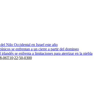
s del Nilo Occidental en Israel este año
bínicos se enfrentan a un cierre a partir del domingo
rlandés se enfrenta a limitaciones para aterrizar en la niebla
8-06T10:22:50-0300