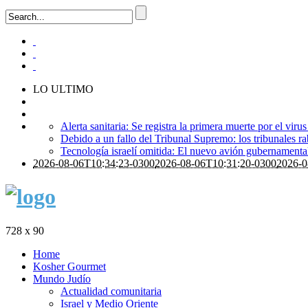
LO ULTIMO
Alerta sanitaria: Se registra la primera muerte por el viru
Debido a un fallo del Tribunal Supremo: los tribunales ra
Tecnología israelí omitida: El nuevo avión gubernamental i
2026-08-06T10:34:23-0300
2026-08-06T10:31:20-0300
2026-0
728 x 90
Home
Kosher Gourmet
Mundo Judío
Actualidad comunitaria
Israel y Medio Oriente