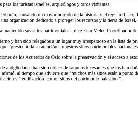
s para los turistas israelíes, arqueólogos y otros visitantes.
barán, causando un mayor borrado de la historia y el registro físico de 
a organización dedicado a proteger los recursos y la tierra de Israel, 
 ha mantenido sus sitios patrimoniales”, dice Etan Melet, Coordinador
ierno y han sido relegados a un lugar muy irrespetuoso en la lista de p
s que “presten toda su atención a nuestros sitios patrimoniales nacional
iones de los Acuerdos de Oslo sobre la preservación y el acceso a esto
de antigüedades han sido objeto de saqueos incesantes que los han dañ
firmó. al tiempo que advierte que “muchos más sitios están a punto de 
sición y ‘reutilización’ como ‘sitios del patrimonio palestino'”.