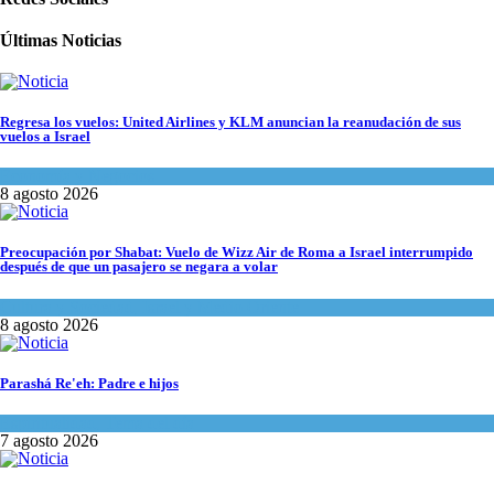
Últimas Noticias
Regresa los vuelos: United Airlines y KLM anuncian la reanudación de sus
vuelos a Israel
Economía y Negocios
8 agosto 2026
Preocupación por Shabat: Vuelo de Wizz Air de Roma a Israel interrumpido
después de que un pasajero se negara a volar
Cultura y Sociedad
,
Israel y Medio Oriente
8 agosto 2026
Parashá Re'eh: Padre e hijos
Espiritualidad
,
Tema del día
7 agosto 2026