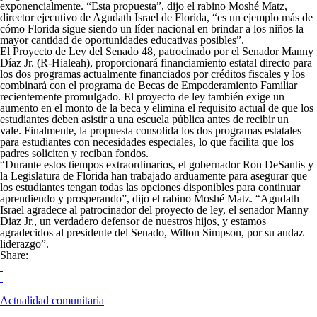
exponencialmente. “Esta propuesta”, dijo el rabino Moshé Matz,
director ejecutivo de Agudath Israel de Florida, “es un ejemplo más de
cómo Florida sigue siendo un líder nacional en brindar a los niños la
mayor cantidad de oportunidades educativas posibles”.
El Proyecto de Ley del Senado 48, patrocinado por el Senador Manny
Díaz Jr. (R-Hialeah), proporcionará financiamiento estatal directo para
los dos programas actualmente financiados por créditos fiscales y los
combinará con el programa de Becas de Empoderamiento Familiar
recientemente promulgado. El proyecto de ley también exige un
aumento en el monto de la beca y elimina el requisito actual de que los
estudiantes deben asistir a una escuela pública antes de recibir un
vale. Finalmente, la propuesta consolida los dos programas estatales
para estudiantes con necesidades especiales, lo que facilita que los
padres soliciten y reciban fondos.
“Durante estos tiempos extraordinarios, el gobernador Ron DeSantis y
la Legislatura de Florida han trabajado arduamente para asegurar que
los estudiantes tengan todas las opciones disponibles para continuar
aprendiendo y prosperando”, dijo el rabino Moshé Matz. “Agudath
Israel agradece al patrocinador del proyecto de ley, el senador Manny
Diaz Jr., un verdadero defensor de nuestros hijos, y estamos
agradecidos al presidente del Senado, Wilton Simpson, por su audaz
liderazgo”.
Share:
Actualidad comunitaria