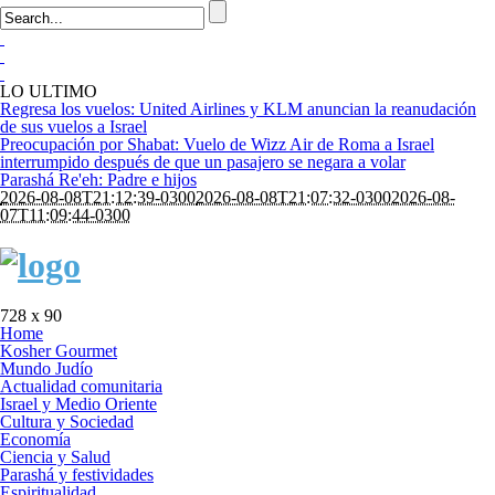
LO ULTIMO
Regresa los vuelos: United Airlines y KLM anuncian la reanudación
de sus vuelos a Israel
Preocupación por Shabat: Vuelo de Wizz Air de Roma a Israel
interrumpido después de que un pasajero se negara a volar
Parashá Re'eh: Padre e hijos
2026-08-08T21:12:39-0300
2026-08-08T21:07:32-0300
2026-08-
07T11:09:44-0300
728 x 90
Home
Kosher Gourmet
Mundo Judío
Actualidad comunitaria
Israel y Medio Oriente
Cultura y Sociedad
Economía
Ciencia y Salud
Parashá y festividades
Espiritualidad