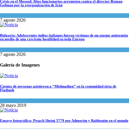
Crisis en el Mossad: Altos funcionarios arremeten contra el director Roman
Gofman por la reorganización de Irán
Tema del día
7 agosto 2026
Bulgaria: Adolescentes judíos italianos fueron víctimas de un ataque antisemita
en medio de una creciente hostilidad en toda Europa
Cultura y Sociedad
,
Tema del día
7 agosto 2026
Galería de Imagenes
Cientos de personas asistieron a “Mishnathon” en la comunidad siria de
Flatbush
Actualidad comunitaria
28 mayo 2019
Ensayo fotográfico: Pesach Sheini 5779 por Admorim y Rabbonim en el mundo