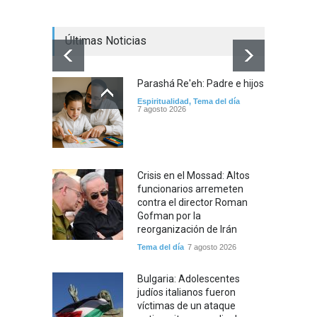
Tema del
Últimas Noticias
Parashá Re'eh: Padre e hijos
Espiritualidad
,
Tema del día
7 agosto 2026
Crisis en el Mossad: Altos
funcionarios arremeten
contra el director Roman
Gofman por la
reorganización de Irán
Tema del día
7 agosto 2026
Bulgaria: Adolescentes
judíos italianos fueron
víctimas de un ataque