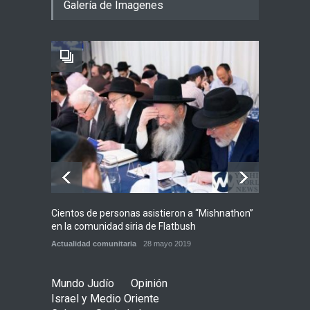
Galería de Imagenes
Jenin después de que un
giro equivocado se tornara
violento
Tema del día
7 agosto 2026
Alarma en Israel: Crece el
temor de que el apoyo
bipartidista estadounidense
haya sufrido un daño
permanente
Israel y Medio Oriente
7 agosto 2026
Cientos de personas asistieron a “Mishnathon”
Ensayo
en la comunidad siria de Flatbush
Admori
Actualidad comunitaria
28 mayo 2019
Actuali
Mundo Judío
Opinión
Israel y Medio Oriente