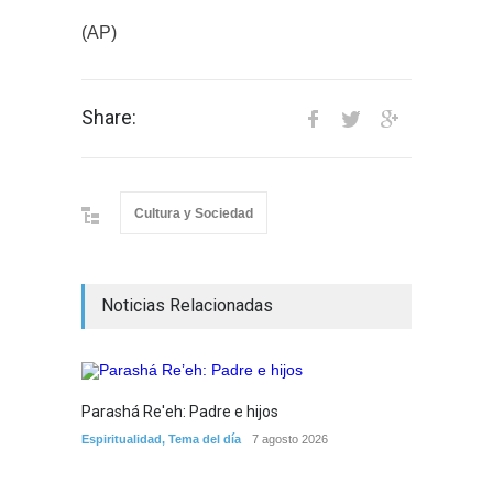
(AP)
Share:
Cultura y Sociedad
Noticias Relacionadas
Parashá Re'eh: Padre e hijos
Crisis 
Espiritualidad
,
Tema del día
7 agosto 2026
arreme
por la 