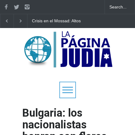
Crisis en el Mossad: Altos
Bulgaria: Adolescente
funcionarios arremeten
judíos italianos fueron
contra el director Roman
víctimas de un ataque
Gofman por la
antisemita en medio 
reorganización de Irán
creciente hostilidad e
Europa
Bulgaria: los
nacionalistas