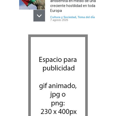
antisemita en medio de una
creciente hostilidad en toda
Europa
Cultura y Sociedad
,
Tema del día
7 agosto 2026
Dos israelíes escapan de
Jenin después de que un
giro equivocado se tornara
violento
Tema del día
7 agosto 2026
Alarma en Israel: Crece el
temor de que el apoyo
bipartidista estadounidense
haya sufrido un daño
permanente
Israel y Medio Oriente
7 agosto 2026