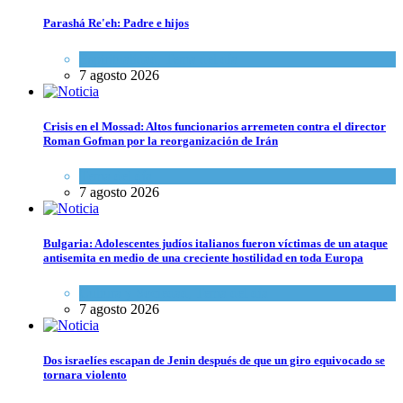
Parashá Re'eh: Padre e hijos
Espiritualidad
,
Tema del día
7 agosto 2026
Crisis en el Mossad: Altos funcionarios arremeten contra el director
Roman Gofman por la reorganización de Irán
Tema del día
7 agosto 2026
Bulgaria: Adolescentes judíos italianos fueron víctimas de un ataque
antisemita en medio de una creciente hostilidad en toda Europa
Cultura y Sociedad
,
Tema del día
7 agosto 2026
Dos israelíes escapan de Jenin después de que un giro equivocado se
tornara violento