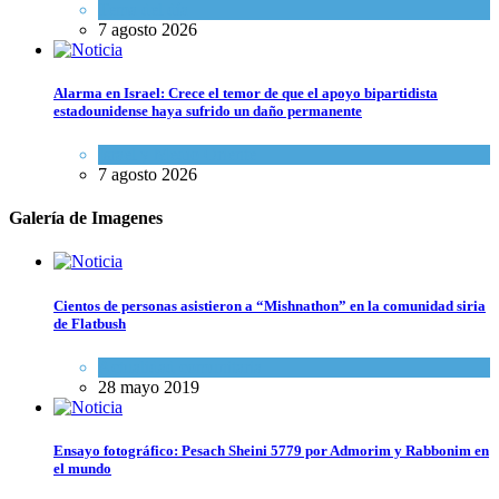
Tema del día
7 agosto 2026
Alarma en Israel: Crece el temor de que el apoyo bipartidista
estadounidense haya sufrido un daño permanente
Israel y Medio Oriente
7 agosto 2026
Galería de Imagenes
Cientos de personas asistieron a “Mishnathon” en la comunidad siria
de Flatbush
Actualidad comunitaria
28 mayo 2019
Ensayo fotográfico: Pesach Sheini 5779 por Admorim y Rabbonim en
el mundo