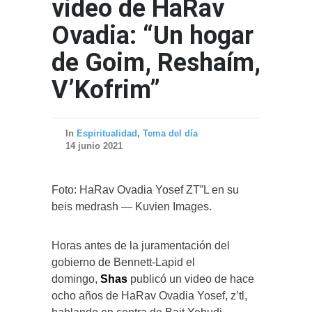
video de HaRav
Ovadia: “Un hogar
de Goim, Reshaím,
V’Kofrim”
In
Espiritualidad
,
Tema del día
14 junio 2021
Foto: HaRav Ovadia Yosef ZT”L en su
beis medrash — Kuvien Images.
Horas antes de la juramentación del
gobierno de Bennett-Lapid el
domingo,
Shas
publicó un video de hace
ocho años de HaRav Ovadia Yosef, z’tl,