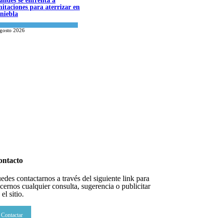
landés se enfrenta a
mitaciones para aterrizar en
 niebla
onomía y Negocios
agosto 2026
datos para Shabat
datos para Shabat
inión
,
Tema del día
agosto 2026
inión
,
Tema del día
agosto 2026
ontacto
edes contactarnos a través del siguiente link para
cernos cualquier consulta, sugerencia o publicitar
 el sitio.
Contactar