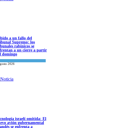
olación de la frontera: Decenas de israelíes
uzan al Líbano
a del día
agosto 2026
bido a un fallo del
ibunal Supremo: los
ibunales rabínicos se
frentan a un cierre a partir
l domingo
a del día
agosto 2026
cnología israelí omitida: El
evo avión gubernamental
landés se enfrenta a