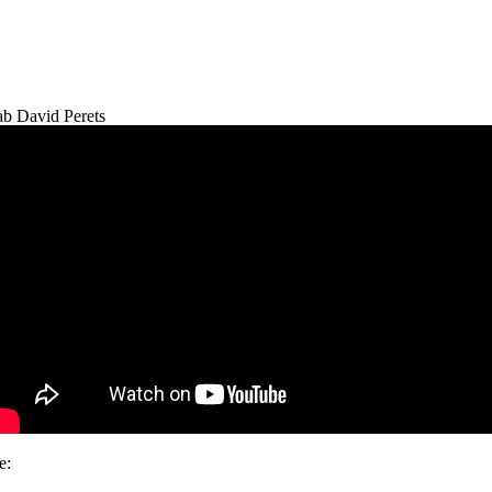
b David Perets
e: