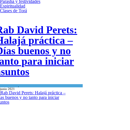
Parashá y festividades
Espiritualidad
Clases de Torá
Rab David Perets:
Halajá práctica –
Días buenos y no
anto para iniciar
asuntos
Espiritualidad
,
Tema del día
 junio 2021