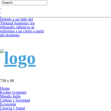
Debido a un fallo del
Tribunal Supremo: los
tribunales rabínicos se
enfrentan a un cierre a partir
del domingo
Tecnología israelí omitida:
El nuevo avión
gubernamental irlandés se
enfrenta a limitaciones para
aterrizar en la niebla
Alerta sanitaria: Se registra
la primera muerte por el
virus del Nilo Occidental en
Israel este año
728 x 90
Home
Kosher Gourmet
Mundo Judío
Cultura y Sociedad
Economía
Ciencia y Salud