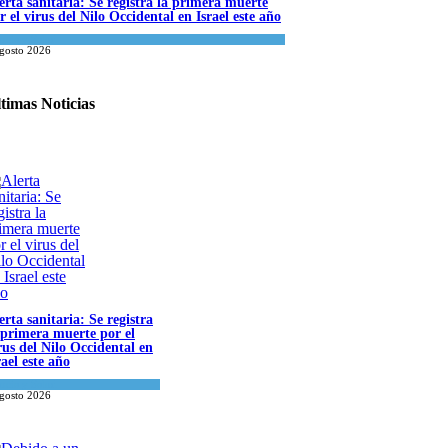
erta sanitaria: Se registra la primera muerte
r el virus del Nilo Occidental en Israel este año
ncia y Salud
agosto 2026
timas Noticias
erta sanitaria: Se registra
 primera muerte por el
rus del Nilo Occidental en
rael este año
bido a un fallo del Tribunal Supremo: los
ibunales rabínicos se enfrentan a un cierre a
ncia y Salud
rtir del domingo
agosto 2026
a del día
agosto 2026