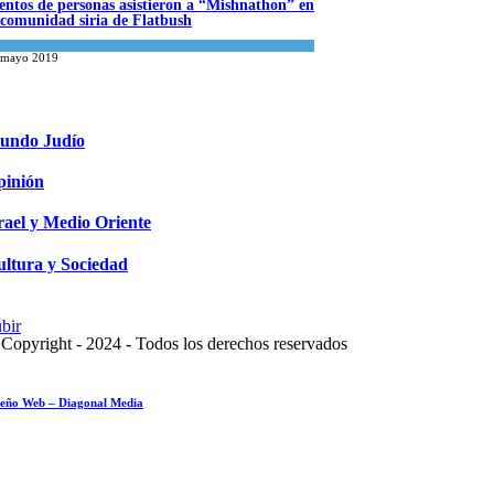
entos de personas asistieron a “Mishnathon” en
 comunidad siria de Flatbush
s abuelos de Herzl son
terrados de nuevo en
ualidad comunitaria
 mayo 2019
rusalem, cumpliendo así su
timo deseo
ndo Judío
agosto 2026
undo Judío
pinión
rael y Medio Oriente
ltura y Sociedad
bir
Copyright - 2024 - Todos los derechos reservados
seño Web – Diagonal Media
sayo fotográfico: Pesach Sheini 5779 por
morim y Rabbonim en el mundo
ualidad comunitaria
 mayo 2019