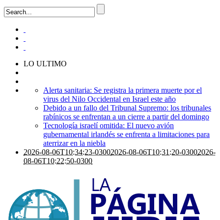
LO ULTIMO
Alerta sanitaria: Se registra la primera muerte por el
virus del Nilo Occidental en Israel este año
Debido a un fallo del Tribunal Supremo: los tribunales
rabínicos se enfrentan a un cierre a partir del domingo
Tecnología israelí omitida: El nuevo avión
gubernamental irlandés se enfrenta a limitaciones para
aterrizar en la niebla
2026-08-06T10:34:23-0300
2026-08-06T10:31:20-0300
2026-
08-06T10:22:50-0300