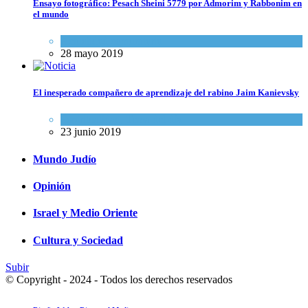
Ensayo fotográfico: Pesach Sheini 5779 por Admorim y Rabbonim en
el mundo
Actualidad comunitaria
28 mayo 2019
El inesperado compañero de aprendizaje del rabino Jaim Kanievsky
Espiritualidad
,
Tema del día
23 junio 2019
Mundo Judío
Opinión
Israel y Medio Oriente
Cultura y Sociedad
Subir
© Copyright - 2024 - Todos los derechos reservados