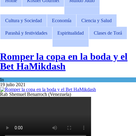
Home
Kosher Gourmet
Mundo Judío
Cultura y Sociedad
Economía
Ciencia y Salud
Parashá y festividades
Espiritualidad
Clases de Torá
Romper la copa en la boda y el
Bet HaMikdash
In
Espiritualidad
19 julio 2021
Rab Shemuel Benarroch (Venezuela)