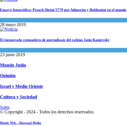
Ensayo fotográfico: Pesach Sheini 5779 por Admorim y Rabbonim en el mundo
Actualidad comunitaria
28 mayo 2019
El inesperado compañero de aprendizaje del rabino Jaim Kanievsky
Espiritualidad
,
Tema del día
23 junio 2019
Mundo Judío
Opinión
Israel y Medio Oriente
Cultura y Sociedad
Subir
© Copyright - 2024 - Todos los derechos reservados
Diseño Web – Diagonal Media