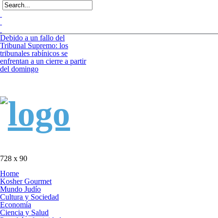
Debido a un fallo del
Tribunal Supremo: los
tribunales rabínicos se
enfrentan a un cierre a partir
del domingo
Tecnología israelí omitida:
El nuevo avión
gubernamental irlandés se
enfrenta a limitaciones para
aterrizar en la niebla
Alerta sanitaria: Se registra
la primera muerte por el
virus del Nilo Occidental en
Israel este año
728 x 90
Home
Kosher Gourmet
Mundo Judío
Cultura y Sociedad
Economía
Ciencia y Salud