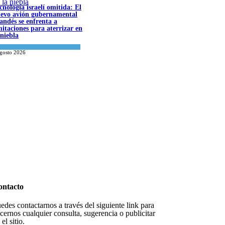
cnología israelí omitida: El
evo avión gubernamental
landés se enfrenta a
mitaciones para aterrizar en
 niebla
onomía y Negocios
agosto 2026
datos para Shabat
datos para Shabat
inión
,
Tema del día
agosto 2026
inión
,
Tema del día
agosto 2026
ontacto
edes contactarnos a través del siguiente link para
cernos cualquier consulta, sugerencia o publicitar
 el sitio.