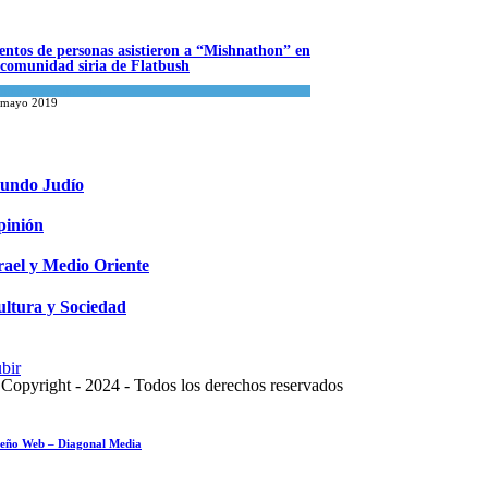
entos de personas asistieron a “Mishnathon” en
 comunidad siria de Flatbush
s abuelos de Herzl son
terrados de nuevo en
ualidad comunitaria
 mayo 2019
rusalem, cumpliendo así su
timo deseo
ndo Judío
agosto 2026
undo Judío
pinión
rael y Medio Oriente
ltura y Sociedad
bir
Copyright - 2024 - Todos los derechos reservados
seño Web – Diagonal Media
sayo fotográfico: Pesach Sheini 5779 por
morim y Rabbonim en el mundo