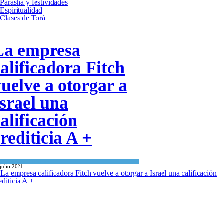
Parashá y festividades
Espiritualidad
Clases de Torá
La empresa
calificadora Fitch
vuelve a otorgar a
Israel una
alificación
rediticia A +
Economía y Negocios
julio 2021