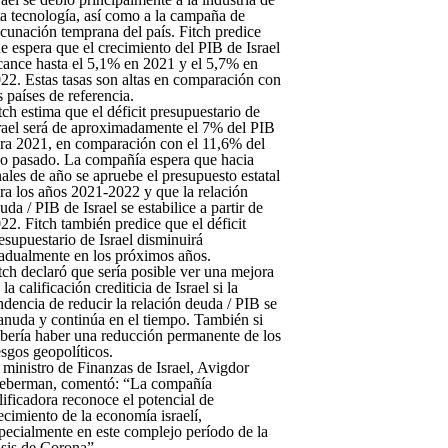
ta tecnología, así como a la campaña de
cunación temprana del país. Fitch predice
e espera que el crecimiento del PIB de Israel
cance hasta el 5,1% en 2021 y el 5,7% en
22. Estas tasas son altas en comparación con
s países de referencia.
tch estima que el déficit presupuestario de
rael será de aproximadamente el 7% del PIB
ra 2021, en comparación con el 11,6% del
o pasado. La compañía espera que hacia
nales de año se apruebe el presupuesto estatal
ra los años 2021-2022 y que la relación
uda / PIB de Israel se estabilice a partir de
22. Fitch también predice que el déficit
esupuestario de Israel disminuirá
adualmente en los próximos años.
tch declaró que sería posible ver una mejora
 la calificación crediticia de Israel si la
ndencia de reducir la relación deuda / PIB se
anuda y continúa en el tiempo. También si
bería haber una reducción permanente de los
esgos geopolíticos.
 ministro de Finanzas de Israel, Avigdor
eberman, comentó: “La compañía
lificadora reconoce el potencial de
ecimiento de la economía israelí,
pecialmente en este complejo período de la
isis de Corona”.