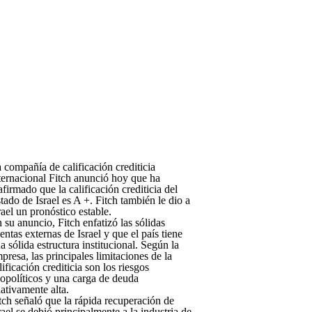
 compañía de calificación crediticia
ternacional Fitch anunció hoy que ha
afirmado que la calificación crediticia del
tado de Israel es A +. Fitch también le dio a
rael un pronóstico estable.
 su anuncio, Fitch enfatizó las sólidas
entas externas de Israel y que el país tiene
a sólida estructura institucional. Según la
presa, las principales limitaciones de la
lificación crediticia son los riesgos
opolíticos y una carga de deuda
lativamente alta.
tch señaló que la rápida recuperación de
rael se debió principalmente a la industria de