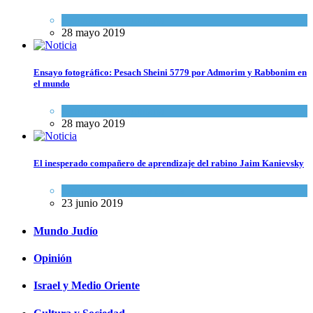
Actualidad comunitaria
28 mayo 2019
Ensayo fotográfico: Pesach Sheini 5779 por Admorim y Rabbonim en
el mundo
Actualidad comunitaria
28 mayo 2019
El inesperado compañero de aprendizaje del rabino Jaim Kanievsky
Espiritualidad
,
Tema del día
23 junio 2019
Mundo Judío
Opinión
Israel y Medio Oriente