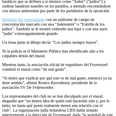
fanáticos que se definen a sí mismos como “Joden” (“judíos”) y
ondean banderas israelíes en los partidos, a menudo encontrándose
con abusos antisemitas por parte de los partidarios de la oposición.
Berghuis fue representado
con un uniforme de campo de
concentración marcado con una “Judenstern” o “Estrella de los
judíos”. También se le mostró vistiendo una kipá y con una nariz
“judía” extravagantemente grande.
Un lema junto al dibujo decía: “Los judíos siempre huyen”.
Ni la policía ni el Ministerio Público han identificado aún a los
culpables detrás del mural.
Mientras tanto, la asociación oficial de seguidores del Feyenoord
condenó el mural como “de mal gusto”.
“Si tienes que explicar por qué esto es de mal gusto, entonces ya no
tiene sentido”, afirmó Remco Ravenhorst, presidente de la
asociación SV De Feijenoorder.
Los representantes del club no se han disculpado por el mural,
alegando que “no tienen idea de quién está haciendo esto y, por lo
tanto, no hasta qué punto realmente tienen una relación con el
club”. La organización judía holandesa CIDI había instado
anteriormente a la dirección de Feyenoord, dada “la seriedad de este