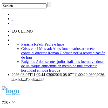
LO ULTIMO
Parashá Re'eh: Padre e hijos
Crisis en el Mossad: Altos funcionarios arremeten
contra el director Roman Gofman por la reorganización
de Irán
Bulgaria: Adolescentes judíos italianos fueron víctimas
de un ataque antisemita en medio de una creciente
hostilidad en toda Europa
2026-08-07T11:09:44-0300
2026-08-07T11:00:29-0300
2026-
08-07T10:53:46-0300
728 x 90