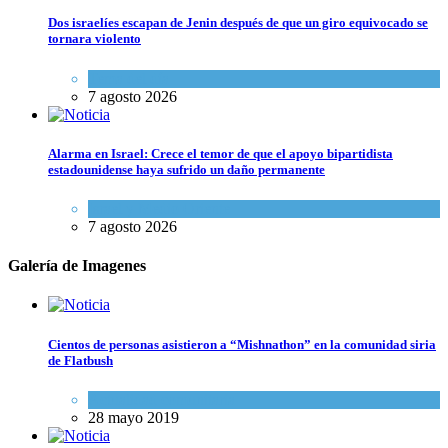
Dos israelíes escapan de Jenin después de que un giro equivocado se
tornara violento
Tema del día
7 agosto 2026
Alarma en Israel: Crece el temor de que el apoyo bipartidista
estadounidense haya sufrido un daño permanente
Israel y Medio Oriente
7 agosto 2026
Galería de Imagenes
Cientos de personas asistieron a “Mishnathon” en la comunidad siria
de Flatbush
Actualidad comunitaria
28 mayo 2019