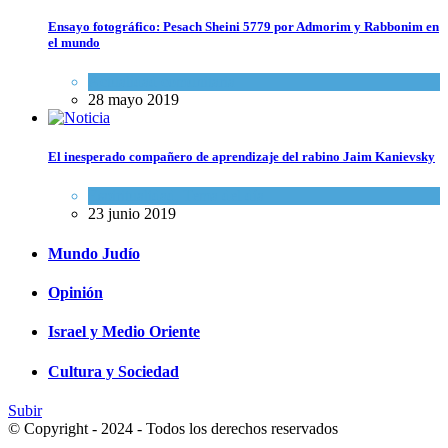
Ensayo fotográfico: Pesach Sheini 5779 por Admorim y Rabbonim en
el mundo
Actualidad comunitaria
28 mayo 2019
El inesperado compañero de aprendizaje del rabino Jaim Kanievsky
Espiritualidad
,
Tema del día
23 junio 2019
Mundo Judío
Opinión
Israel y Medio Oriente
Cultura y Sociedad
Subir
© Copyright - 2024 - Todos los derechos reservados