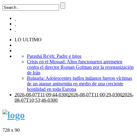
LO ULTIMO
Parashá Re'eh: Padre e hijos
Crisis en el Mossad: Altos funcionarios arremeten
contra el director Roman Gofman por la reorganización
de Irán
Bulgaria: Adolescentes judíos italianos fueron víctimas
de un ataque antisemita en medio de una creciente
hostilidad en toda Europa
2026-08-07T11:09:44-0300
2026-08-07T11:00:29-0300
2026-
08-07T10:53:46-0300
728 x 90