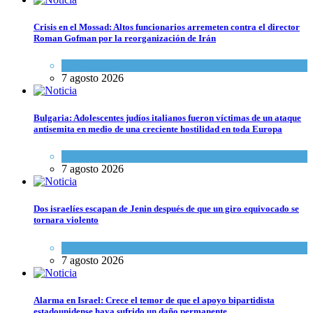
Crisis en el Mossad: Altos funcionarios arremeten contra el director
Roman Gofman por la reorganización de Irán
Tema del día
7 agosto 2026
Bulgaria: Adolescentes judíos italianos fueron víctimas de un ataque
antisemita en medio de una creciente hostilidad en toda Europa
Cultura y Sociedad
,
Tema del día
7 agosto 2026
Dos israelíes escapan de Jenin después de que un giro equivocado se
tornara violento
Tema del día
7 agosto 2026
Alarma en Israel: Crece el temor de que el apoyo bipartidista
estadounidense haya sufrido un daño permanente