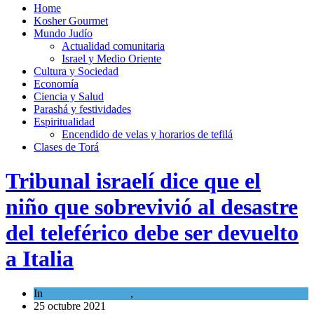
Home
Kosher Gourmet
Mundo Judío
Actualidad comunitaria
Israel y Medio Oriente
Cultura y Sociedad
Economía
Ciencia y Salud
Parashá y festividades
Espiritualidad
Encendido de velas y horarios de tefilá
Clases de Torá
Tribunal israelí dice que el
niño que sobrevivió al desastre
del teleférico debe ser devuelto
a Italia
In
Cultura y Sociedad
,
Tema del día
25 octubre 2021