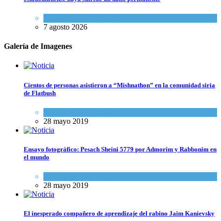
Israel y Medio Oriente
7 agosto 2026
Galería de Imagenes
Cientos de personas asistieron a “Mishnathon” en la comunidad siria
de Flatbush
Actualidad comunitaria
28 mayo 2019
Ensayo fotográfico: Pesach Sheini 5779 por Admorim y Rabbonim en
el mundo
Actualidad comunitaria
28 mayo 2019
El inesperado compañero de aprendizaje del rabino Jaim Kanievsky