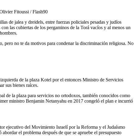
livier Fitoussi / Flash90
as de jalea y dreidels, entre fuerzas policiales pesadas y judíos
con las cubiertas de los pergaminos de la Torá vacíos y al menos un
 hombres.
mo, pero no te da motivos para condenar la discriminación religiosa. No
 izquierda de la plaza Kotel por el entonces Ministro de Servicios
r sus bienes raíces.
pal de la plaza para servicios no ortodoxos, también conocidos como
primer ministro Benjamin Netanyahu en 2017 congeló el plan e incurrió
ector ejecutivo del Movimiento Israelí por la Reforma y el Judaísmo
ó abordar el problema después de que se apruebe el presupuesto