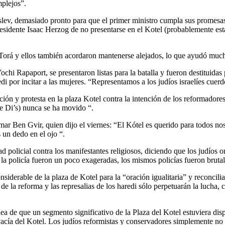
plejos”.
lev, demasiado pronto para que el primer ministro cumpla sus promesas,
residente Isaac Herzog de no presentarse en el Kotel (probablemente es
 Torá y ellos también acordaron mantenerse alejados, lo que ayudó muc
hi Rapaport, se presentaron listas para la batalla y fueron destituidas 
 por incitar a las mujeres. “Representamos a los judíos israelíes cuerdo
n y protesta en la plaza Kotel contra la intención de los reformadores
 de Di’s) nunca se ha movido “.
ar Ben Gvir, quien dijo el viernes: “El Kótel es querido para todos noso
 un dedo en el ojo “.
ad policial contra los manifestantes religiosos, diciendo que los judíos 
a policía fueron un poco exageradas, los mismos policías fueron brutal
iderable de la plaza de Kotel para la “oración igualitaria” y reconcilia
s de la reforma y las represalias de los haredi sólo perpetuarán la luc
dea de que un segmento significativo de la Plaza del Kotel estuviera disp
y vacía del Kotel. Los judíos reformistas y conservadores simplemente no 