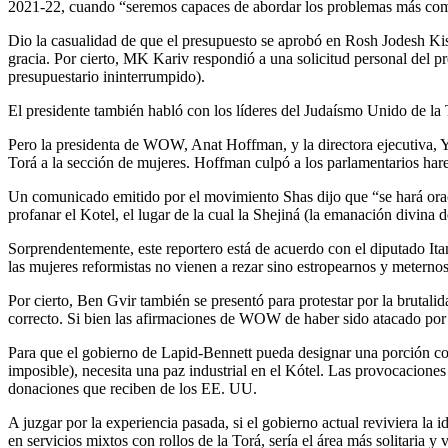
2021-22, cuando “seremos capaces de abordar los problemas más com
Dio la casualidad de que el presupuesto se aprobó en Rosh Jodesh Kis
gracia. Por cierto, MK Kariv respondió a una solicitud personal del p
presupuestario ininterrumpido).
El presidente también habló con los líderes del Judaísmo Unido de la
Pero la presidenta de WOW, Anat Hoffman, y la directora ejecutiva, Yoc
Torá a la sección de mujeres. Hoffman culpó a los parlamentarios haredi
Un comunicado emitido por el movimiento Shas dijo que “se hará oració
profanar el Kotel, el lugar de la cual la Shejiná (la emanación divina
Sorprendentemente, este reportero está de acuerdo con el diputado Itam
las mujeres reformistas no vienen a rezar sino estropearnos y meternos
Por cierto, Ben Gvir también se presentó para protestar por la brutalid
correcto. Si bien las afirmaciones de WOW de haber sido atacado por l
Para que el gobierno de Lapid-Bennett pueda designar una porción cons
imposible), necesita una paz industrial en el Kótel. Las provocacione
donaciones que reciben de los EE. UU.
A juzgar por la experiencia pasada, si el gobierno actual reviviera la i
en servicios mixtos con rollos de la Torá, sería el área más solitaria 