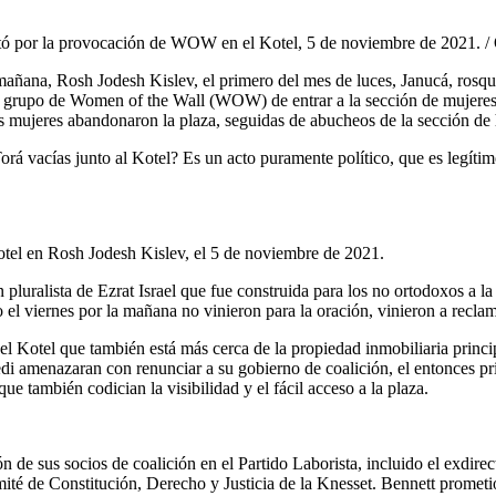
tó por la provocación de WOW en el Kotel, 5 de noviembre de 2021. / O
mañana, Rosh Jodesh Kislev, el primero del mes de luces, Janucá, rosquill
n grupo de Women of the Wall (WOW) de entrar a la sección de mujeres 
 mujeres abandonaron la plaza, seguidas de abucheos de la sección de
orá vacías junto al Kotel? Es un acto puramente político, que es legíti
tel en Rosh Jodesh Kislev, el 5 de noviembre de 2021.
pluralista de Ezrat Israel que fue construida para los no ortodoxos a la
l viernes por la mañana no vinieron para la oración, vinieron a reclama
l Kotel que también está más cerca de la propiedad inmobiliaria princi
redi amenazaran con renunciar a su gobierno de coalición, el entonces 
ue también codician la visibilidad y el fácil acceso a la plaza.
ón de sus socios de coalición en el Partido Laborista, incluido el exdir
ité de Constitución, Derecho y Justicia de la Knesset. Bennett prometi