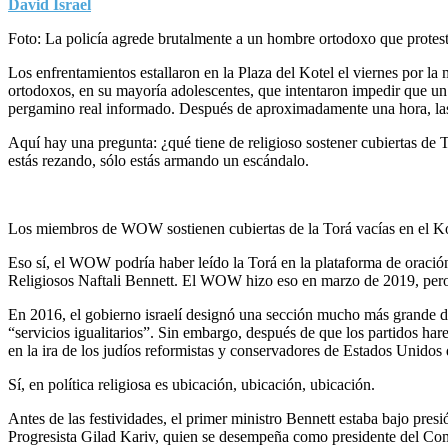
David Israel
Foto: La policía agrede brutalmente a un hombre ortodoxo que protes
Los enfrentamientos estallaron en la Plaza del Kotel el viernes por la 
ortodoxos, en su mayoría adolescentes, que intentaron impedir que u
pergamino real informado. Después de aproximadamente una hora, las
Aquí hay una pregunta: ¿qué tiene de religioso sostener cubiertas de T
estás rezando, sólo estás armando un escándalo.
Los miembros de WOW sostienen cubiertas de la Torá vacías en el Ko
Eso sí, el WOW podría haber leído la Torá en la plataforma de oración 
Religiosos Naftali Bennett. El WOW hizo eso en marzo de 2019, pero e
En 2016, el gobierno israelí designó una sección mucho más grande de
“servicios igualitarios”. Sin embargo, después de que los partidos ha
en la ira de los judíos reformistas y conservadores de Estados Unidos q
Sí, en política religiosa es ubicación, ubicación, ubicación.
Antes de las festividades, el primer ministro Bennett estaba bajo presi
Progresista Gilad Kariv, quien se desempeña como presidente del Com