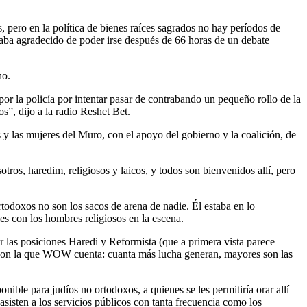
 pero en la política de bienes raíces sagrados no hay períodos de
taba agradecido de poder irse después de 66 horas de un debate
ho.
por la policía por intentar pasar de contrabando un pequeño rollo de la
s”, dijo a la radio Reshet Bet.
 y las mujeres del Muro, con el apoyo del gobierno y la coalición, de
tros, haredim, religiosos y laicos, y todos son bienvenidos allí, pero
ortodoxos no son los sacos de arena de nadie. Él estaba en lo
es con los hombres religiosos en la escena.
r las posiciones Haredi y Reformista (que a primera vista parece
ha, con la que WOW cuenta: cuanta más lucha generan, mayores son las
onible para judíos no ortodoxos, a quienes se les permitiría orar allí
asisten a los servicios públicos con tanta frecuencia como los