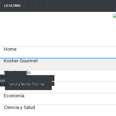
LO ULTIMO
Parashá Re'eh: Padre e hijos
Crisis en el Mossad: Altos funcionar
director Roman Gofman por la reorg
2026-08-07T11:09:44-0300
Home
Kosher Gourmet
Mundo Judío
Actualidad
comunitaria
Cultura y Sociedad
Israel y Medio Oriente
Economía
Ciencia y Salud