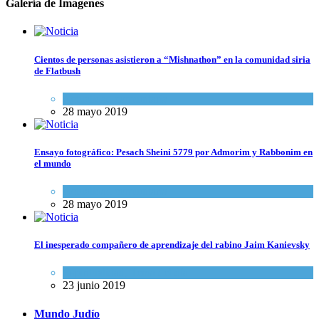
Galería de Imagenes
Cientos de personas asistieron a “Mishnathon” en la comunidad siria
de Flatbush
Actualidad comunitaria
28 mayo 2019
Ensayo fotográfico: Pesach Sheini 5779 por Admorim y Rabbonim en
el mundo
Actualidad comunitaria
28 mayo 2019
El inesperado compañero de aprendizaje del rabino Jaim Kanievsky
Espiritualidad
,
Tema del día
23 junio 2019
Mundo Judío