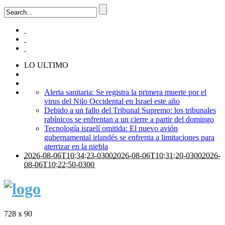
LO ULTIMO
Alerta sanitaria: Se registra la primera muerte por el
virus del Nilo Occidental en Israel este año
Debido a un fallo del Tribunal Supremo: los tribunales
rabínicos se enfrentan a un cierre a partir del domingo
Tecnología israelí omitida: El nuevo avión
gubernamental irlandés se enfrenta a limitaciones para
aterrizar en la niebla
2026-08-06T10:34:23-0300
2026-08-06T10:31:20-0300
2026-
08-06T10:22:50-0300
728 x 90