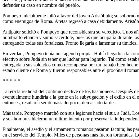
defender su caso en nombre del pueblo.
Pompeyo inicialmente falló a favor del joven Aristóbulo; su soborno ma
como enemigos de Roma. Aretas regresó a casa debidamente. Aristóbu
Antipater solicitó a Pompeyo que reconsiderara su veredicto. Unos 
nombrarlo etnarca y sumo sacerdote, puestos que ocuparía durante los 
entregando todas sus fortalezas. Pronto llegaría a lamentar su timidez.
En verdad, Pompeyo tenía una agenda propia. Había llegado a la concl
efectivo sobre Judá sin tener que luchar para lograrlo. Tal como estab
entregada a sus soldados como recompensa por un trabajo bien hech
estado cliente de Roma y fueron responsables ante el procónsul roman
* * * * *
Tal era la realidad del continuo declive de los hasmoneos. Después de
eventualmente hundiría a la gente en la subyugación y el exilio en el 
entonces, resultaría ser demasiado poco, demasiado tarde.
Más tarde, Pompeyo marchó con sus legiones hacia el sur, a Judá. Los
y sus hombres hicieron un último intento por preservar la independenc
Finalmente, el asedio y el armamento romanos pasaron factura; las p
en el servicio del Templo. Miles de personas más fueron torturadas. Lo