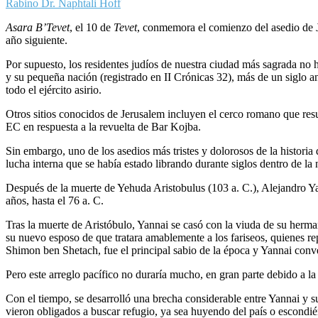
Rabino Dr. Naphtali Hoff
Asara B’Tevet
, el 10 de
Tevet
, conmemora el comienzo del asedio de 
año siguiente.
Por supuesto, los residentes judíos de nuestra ciudad más sagrada no h
y su pequeña nación (registrado en II Crónicas 32), más de un siglo
todo el ejército asirio.
Otros sitios conocidos de Jerusalem incluyen el cerco romano que res
EC en respuesta a la revuelta de Bar Kojba.
Sin embargo, uno de los asedios más tristes y dolorosos de la historia
lucha interna que se había estado librando durante siglos dentro de la 
Después de la muerte de Yehuda Aristobulus (103 a. C.), Alejandro Ya
años, hasta el 76 a. C.
Tras la muerte de Aristóbulo, Yannai se casó con la viuda de su her
su nuevo esposo de que tratara amablemente a los fariseos, quienes re
Shimon ben Shetach, fue el principal sabio de la época y Yannai conver
Pero este arreglo pacífico no duraría mucho, en gran parte debido a la 
Con el tiempo, se desarrolló una brecha considerable entre Yannai y su
vieron obligados a buscar refugio, ya sea huyendo del país o escondi