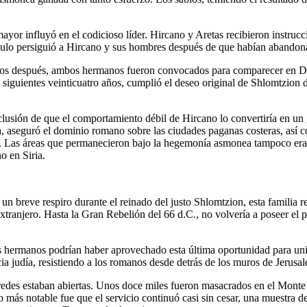
yor influyó en el codicioso líder. Hircano y Aretas recibieron instrucci
lo persiguió a Hircano y sus hombres después de que habían abandona
años después, ambos hermanos fueron convocados para comparecer en Da
siguientes veinticuatro años, cumplió el deseo original de Shlomtzion d
usión de que el comportamiento débil de Hircano lo convertiría en un 
a, aseguró el dominio romano sobre las ciudades paganas costeras, así c
o. Las áreas que permanecieron bajo la hegemonía asmonea tampoco er
o en Siria.
 un breve respiro durante el reinado del justo Shlomtzion, esta famili
extranjero. Hasta la Gran Rebelión del 66 d.C., no volvería a poseer el 
 hermanos podrían haber aprovechado esta última oportunidad para unir
ia judía, resistiendo a los romanos desde detrás de los muros de Jerusa
aredes estaban abiertas. Unos doce miles fueron masacrados en el Mont
 más notable fue que el servicio continuó casi sin cesar, una muestra de