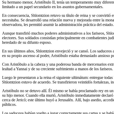
Su hermano menor, Aristóbulo II, tenía un temperamento muy diferente.
limitado a un papel secundario en los asuntos gubernamentales.
En consecuencia, Shlomtzion retuvo su título de reina y se convirtió e
necesitaba. Se desarrolló una relación nueva y mejorada entre la monarq
observadora, les permitió asumir la administración práctica del estado.
Aunque transfirió muchos poderes administrativos a los fariseos, Shlomt
electores. Sus soldados consistían principalmente en combatientes jud
heredado de su difunto esposo.
En sus últimos años, Shlomtzion envejeció y se cansó. Los saduceos a
en su propio ascenso al poder, Aristóbulo estaba demasiado ansioso p
Con Aristóbulo a la cabeza y una poderosa banda de mercenarios extr
lealtad a Yannai y de su creciente sufrimiento a manos de los fariseos.
Luego le presentaron a la reina el siguiente ultimátum: entregue todas
Shlomtzion estuvo de acuerdo. Se transfirieron veintidós fortalezas, in
Aristóbulo no se detuvo allí. Él mismo se había proclamado rey en un 
su hijo menor. Cuando ella murió, Aristóbulo inmediatamente declaró l
cerca de Jericó; este último huyó a Jerusalén. Allí, bajo asedio, acce
públicos.
Los saduceos habían vuelto a jugar correctamente sus cartas y se habí