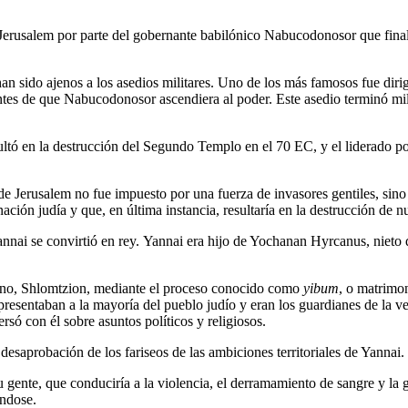
Jerusalem por parte del gobernante babilónico Nabucodonosor que final
an sido ajenos a los asedios militares. Uno de los más famosos fue diri
 antes de que Nabucodonosor ascendiera al poder. Este asedio terminó 
ultó en la destrucción del Segundo Templo en el 70 EC, y el liderado po
 de Jerusalem no fue impuesto por una fuerza de invasores gentiles, sin
nación judía y que, en última instancia, resultaría en la destrucción de
nnai se convirtió en rey. Yannai era hijo de Yochanan Hyrcanus, nieto 
mano, Shlomtzion, mediante el proceso conocido como
yibum
, o matrimo
presentaban a la mayoría del pueblo judío y eran los guardianes de la v
só con él sobre asuntos políticos y religiosos.
desaprobación de los fariseos de las ambiciones territoriales de Yannai.
 gente, que conduciría a la violencia, el derramamiento de sangre y la 
éndose.