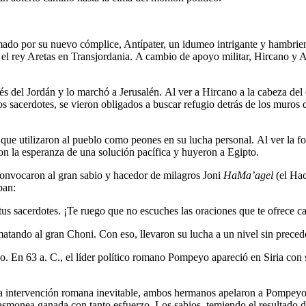
imado por su nuevo cómplice, Antípater, un idumeo intrigante y hambri
 el rey Aretas en Transjordania. A cambio de apoyo militar, Hircano y 
 del Jordán y lo marchó a Jerusalén. Al ver a Hircano a la cabeza del ej
s sacerdotes, se vieron obligados a buscar refugio detrás de los muros
 que utilizaron al pueblo como peones en su lucha personal. Al ver la fo
on la esperanza de una solución pacífica y huyeron a Egipto.
convocaron al gran sabio y hacedor de milagros Joni
HaMa’agel
(el Hac
ban:
tus sacerdotes. ¡Te ruego que no escuches las oraciones que te ofrece ca
tando al gran Choni. Con eso, llevaron su lucha a un nivel sin preced
rno. En 63 a. C., el líder político romano Pompeyo apareció en Siria c
 intervención romana inevitable, ambos hermanos apelaron a Pompeyo co
asmonea ganada con tanto esfuerzo. Los sabios, temiendo el resultado 