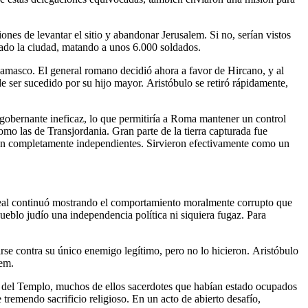
ones de levantar el sitio y abandonar Jerusalem. Si no, serían vistos
do la ciudad, matando a unos 6.000 soldados.
masco. El general romano decidió ahora a favor de Hircano, y al
e ser sucedido por su hijo mayor. Aristóbulo se retiró rápidamente,
gobernante ineficaz, lo que permitiría a Roma mantener un control
omo las de Transjordania. Gran parte de la tierra capturada fue
an completamente independientes. Sirvieron efectivamente como un
a real continuó mostrando el comportamiento moralmente corrupto que
pueblo judío una independencia política ni siquiera fugaz. Para
se contra su único enemigo legítimo, pero no lo hicieron. Aristóbulo
lem.
e del Templo, muchos de ellos sacerdotes que habían estado ocupados
 tremendo sacrificio religioso. En un acto de abierto desafío,