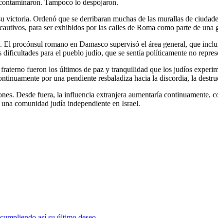
 contaminaron. Tampoco lo despojaron.
 victoria. Ordenó que se derribaran muchas de las murallas de ciudade
 cautivos, para ser exhibidos por las calles de Roma como parte de una g
o. El procónsul romano en Damasco supervisó el área general, que incluía 
dificultades para el pueblo judío, que se sentía políticamente no repre
aterno fueron los últimos de paz y tranquilidad que los judíos experime
continuamente por una pendiente resbaladiza hacia la discordia, la destruc
nsiones. Desde fuera, la influencia extranjera aumentaría continuamente,
re una comunidad judía independiente en Israel.