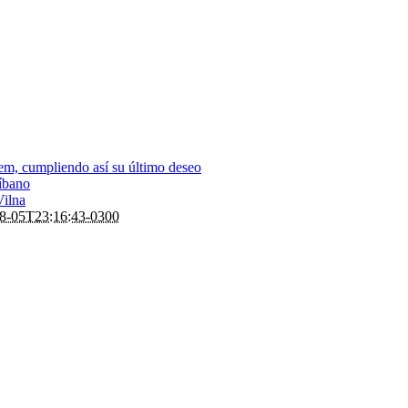
em, cumpliendo así su último deseo
Líbano
Vilna
8-05T23:16:43-0300