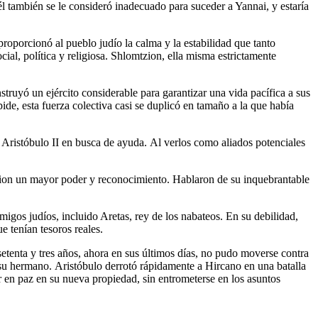
l también se le consideró inadecuado para suceder a Yannai, y estaría
proporcionó al pueblo judío la calma y la estabilidad que tanto
cial, política y religiosa. Shlomtzion, ella misma estrictamente
struyó un ejército considerable para garantizar una vida pacífica a sus
de, esta fuerza colectiva casi se duplicó en tamaño a la que había
 Aristóbulo II en busca de ayuda. Al verlos como aliados potenciales
zion un mayor poder y reconocimiento. Hablaron de su inquebrantable
migos judíos, incluido Aretas, rey de los nabateos. En su debilidad,
e tenían tesoros reales.
etenta y tres años, ahora en sus últimos días, no pudo moverse contra
 su hermano. Aristóbulo derrotó rápidamente a Hircano en una batalla
ir en paz en su nueva propiedad, sin entrometerse en los asuntos