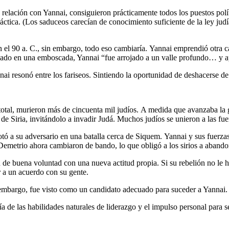
elación con Yannai, consiguieron prácticamente todos los puestos polít
áctica. (Los saduceos carecían de conocimiento suficiente de la ley judía
 el 90 a. C., sin embargo, todo eso cambiaría. Yannai emprendió otra 
trapado en una emboscada, Yannai “fue arrojado a un valle profundo… y 
ai resonó entre los fariseos. Sintiendo la oportunidad de deshacerse de 
n total, murieron más de cincuenta mil judíos. A medida que avanzaba la 
de Siria, invitándolo a invadir Judá. Muchos judíos se unieron a las fuer
rotó a su adversario en una batalla cerca de Siquem. Yannai y sus fuer
Demetrio ahora cambiaron de bando, lo que obligó a los sirios a abandon
de buena voluntad con una nueva actitud propia. Si su rebelión no le h
r a un acuerdo con su gente.
 embargo, fue visto como un candidato adecuado para suceder a Yannai.
ía de las habilidades naturales de liderazgo y el impulso personal para