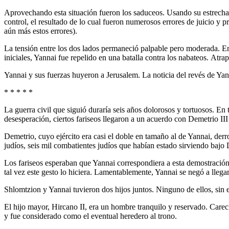
Aprovechando esta situación fueron los saduceos. Usando su estrecha r
control, el resultado de lo cual fueron numerosos errores de juicio y pr
aún más estos errores).
La tensión entre los dos lados permaneció palpable pero moderada. En
iniciales, Yannai fue repelido en una batalla contra los nabateos. A
Yannai y sus fuerzas huyeron a Jerusalem. La noticia del revés de Yann
* * * * *
La guerra civil que siguió duraría seis años dolorosos y tortuosos. E
desesperación, ciertos fariseos llegaron a un acuerdo con Demetrio III 
Demetrio, cuyo ejército era casi el doble en tamaño al de Yannai, der
judíos, seis mil combatientes judíos que habían estado sirviendo bajo 
Los fariseos esperaban que Yannai correspondiera a esta demostración 
tal vez este gesto lo hiciera. Lamentablemente, Yannai se negó a llega
Shlomtzion y Yannai tuvieron dos hijos juntos. Ninguno de ellos, sin
El hijo mayor, Hircano II, era un hombre tranquilo y reservado. Carec
y fue considerado como el eventual heredero al trono.