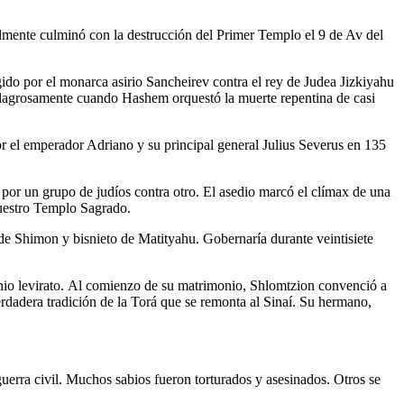
mente culminó con la destrucción del Primer Templo el 9 de Av del
gido por el monarca asirio Sancheirev contra el rey de Judea Jizkiyahu
milagrosamente cuando Hashem orquestó la muerte repentina de casi
r el emperador Adriano y su principal general Julius Severus en 135
o por un grupo de judíos contra otro. El asedio marcó el clímax de una
 nuestro Templo Sagrado.
de Shimon y bisnieto de Matityahu. Gobernaría durante veintisiete
nio levirato. Al comienzo de su matrimonio, Shlomtzion convenció a
erdadera tradición de la Torá que se remonta al Sinaí. Su hermano,
guerra civil. Muchos sabios fueron torturados y asesinados. Otros se