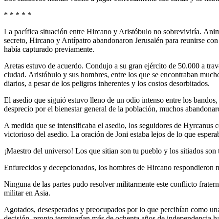
* * * * *
La pacífica situación entre Hircano y Aristóbulo no sobreviviría. An
secreto, Hircano y Antípatro abandonaron Jerusalén para reunirse con
había capturado previamente.
Aretas estuvo de acuerdo. Condujo a su gran ejército de 50.000 a través
ciudad. Aristóbulo y sus hombres, entre los que se encontraban mucho
diarios, a pesar de los peligros inherentes y los costos desorbitados.
El asedio que siguió estuvo lleno de un odio intenso entre los bandos,
desprecio por el bienestar general de la población, muchos abandonar
A medida que se intensificaba el asedio, los seguidores de Hyrcanus 
victorioso del asedio. La oración de Joni estaba lejos de lo que espera
¡Maestro del universo! Los que sitian son tu pueblo y los sitiados son 
Enfurecidos y decepcionados, los hombres de Hircano respondieron ma
Ninguna de las partes pudo resolver militarmente este conflicto frate
militar en Asia.
Agotados, desesperados y preocupados por lo que percibían como una
decisión, pronto terminarían más de ochenta años de independencia h