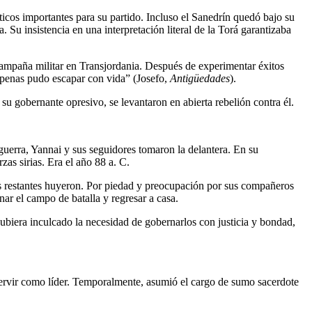
icos importantes para su partido. Incluso el Sanedrín quedó bajo su
. Su insistencia en una interpretación literal de la Torá garantizaba
campaña militar en Transjordania. Después de experimentar éxitos
apenas pudo escapar con vida” (Josefo,
Antigüedades
).
su gobernante opresivo, se levantaron en abierta rebelión contra él.
guerra, Yannai y sus seguidores tomaron la delantera. En su
zas sirias. Era el año 88 a. C.
zas restantes huyeron. Por piedad y preocupación por sus compañeros
ar el campo de batalla y regresar a casa.
ubiera inculcado la necesidad de gobernarlos con justicia y bondad,
 servir como líder. Temporalmente, asumió el cargo de sumo sacerdote