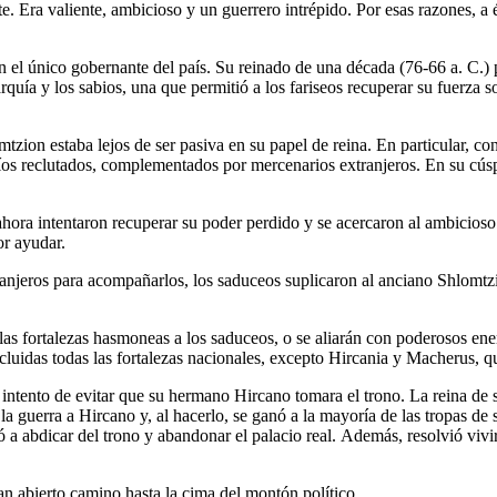
 Era valiente, ambicioso y un guerrero intrépido. Por esas razones, a é
n el único gobernante del país. Su reinado de una década (76-66 a. C.) 
uía y los sabios, una que permitió a los fariseos recuperar su fuerza so
zion estaba lejos de ser pasiva en su papel de reina. En particular, con
íos reclutados, complementados por mercenarios extranjeros. En su cúspi
hora intentaron recuperar su poder perdido y se acercaron al ambicioso
or ayudar.
anjeros para acompañarlos, los saduceos suplicaron al anciano Shlomt
 las fortalezas hasmoneas a los saduceos, o se aliarán con poderosos ene
cluidas todas las fortalezas nacionales, excepto Hircania y Macherus, qu
intento de evitar que su hermano Hircano tomara el trono. La reina de s
a guerra a Hircano y, al hacerlo, se ganó a la mayoría de las tropas de
dió a abdicar del trono y abandonar el palacio real. Además, resolvió viv
an abierto camino hasta la cima del montón político.