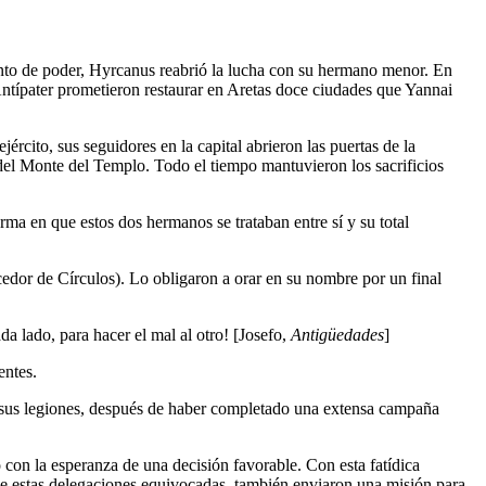
ento de poder, Hyrcanus reabrió la lucha con su hermano menor. En
Antípater prometieron restaurar en Aretas doce ciudades que Yannai
ército, sus seguidores en la capital abrieron las puertas de la
 del Monte del Templo. Todo el tiempo mantuvieron los sacrificios
rma en que estos dos hermanos se trataban entre sí y su total
edor de Círculos). Lo obligaron a orar en su nombre por un final
da lado, para hacer el mal al otro! [Josefo,
Antigüedades
]
entes.
on sus legiones, después de haber completado una extensa campaña
n la esperanza de una decisión favorable. Con esta fatídica
de estas delegaciones equivocadas, también enviaron una misión para