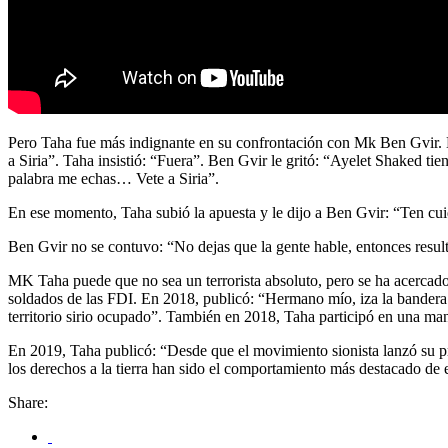
Pero Taha fue más indignante en su confrontación con Mk Ben Gvir. El
a Siria”. Taha insistió: “Fuera”. Ben Gvir le gritó: “Ayelet Shaked t
palabra me echas… Vete a Siria”.
En ese momento, Taha subió la apuesta y le dijo a Ben Gvir: “Ten cui
Ben Gvir no se contuvo: “No dejas que la gente hable, entonces resulta
MK Taha puede que no sea un terrorista absoluto, pero se ha acercado b
soldados de las FDI. En 2018, publicó: “Hermano mío, iza la bandera s
territorio sirio ocupado”. También en 2018, Taha participó en una man
En 2019, Taha publicó: “Desde que el movimiento sionista lanzó su proy
los derechos a la tierra han sido el comportamiento más destacado de 
Share: