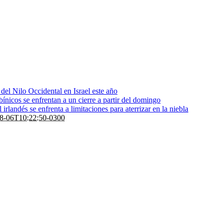
s del Nilo Occidental en Israel este año
bínicos se enfrentan a un cierre a partir del domingo
rlandés se enfrenta a limitaciones para aterrizar en la niebla
8-06T10:22:50-0300