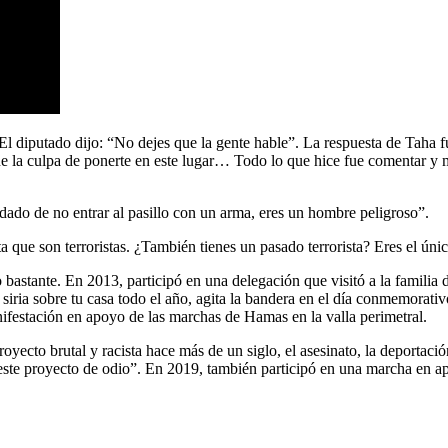
 diputado dijo: “No dejes que la gente hable”. La respuesta de Taha fu
iene la culpa de ponerte en este lugar… Todo lo que hice fue comentar 
dado de no entrar al pasillo con un arma, eres un hombre peligroso”.
 que son terroristas. ¿También tienes un pasado terrorista? Eres el únic
astante. En 2013, participó en una delegación que visitó a la familia de
iria sobre tu casa todo el año, agita la bandera en el día conmemorativ
ifestación en apoyo de las marchas de Hamas en la valla perimetral.
ecto brutal y racista hace más de un siglo, el asesinato, la deportación
este proyecto de odio”. En 2019, también participó en una marcha en apo