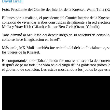
David Israel
Foto: Presidente del Comité del Interior de la Knesset, Walid Taha (R
El lunes por la mañana, el presidente del Comité Interior de la Knesse
conexión de viviendas árabes construidas ilegalmente a la red eléctric
Mulla y Yoav Kish (Likud) e Itamar Ben Gvir (Otzma Yehudit).
Taha eliminó al MK Kish del debate luego de su solicitud de consolidar
como se hace la legislación en Israel”.
Más tarde, MK Mulla también fue retirado del debate. Inicialmente, s
los ujieres de la Knesset.
El comportamiento de Taha al timón fue una reminiscencia del coment
después de pasar toda una vida bajo el yugo de los gobiernos judíos, e
el gobierno de coalición. Les estaba mostrando a los judíos lo que es s