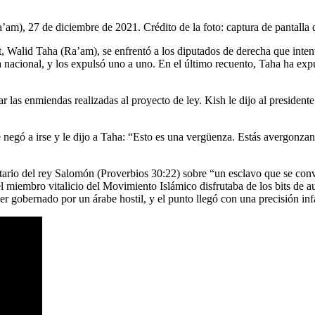
a’am), 27 de diciembre de 2021. Crédito de la foto: captura de pantall
t, Walid Taha (Ra’am), se enfrentó a los diputados de derecha que intent
a nacional, y los expulsó uno a uno. En el último recuento, Taha ha expu
 las enmiendas realizadas al proyecto de ley. Kish le dijo al presidente
e negó a irse y le dijo a Taha: “Esto es una vergüenza. Estás avergonza
ario del rey Salomón (Proverbios 30:22) sobre “un esclavo que se conv
l miembro vitalicio del Movimiento Islámico disfrutaba de los bits de a
er gobernado por un árabe hostil, y el punto llegó con una precisión infa