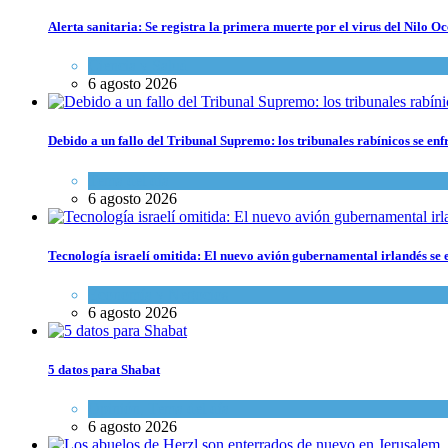
Alerta sanitaria: Se registra la primera muerte por el virus del Nilo Oc
Ciencia y Salud
6 agosto 2026
Debido a un fallo del Tribunal Supremo: los tribunales rabínicos se enf
Tema del día
6 agosto 2026
Tecnología israelí omitida: El nuevo avión gubernamental irlandés se e
Economía y Negocios
6 agosto 2026
5 datos para Shabat
Opinión
,
Tema del día
6 agosto 2026