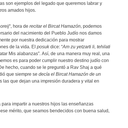
s son ejemplos del legado que queremos labrar y
ros amados hijos.
oreij
“, hora de
recitar el Bircat Hamazón
, podemos
versario del nacimiento del Pueblo Judío nos damos
mente por nuestra dedicación para mostrar
nes de la vida. El
posuk
dice: “
Am zu yetzarti li, tehilati
atar Mis alabanzas”. Así, de una manera muy real, una
memos es para poder cumplir nuestro destino judío con
 De hecho, cuando se le preguntó a Rav Shaj a qué
dió que siempre se
decía el Bircat Hamazón de un
 las que dejan una impresión duradera y vital en
para impartir a nuestros hijos las enseñanzas
r ese mérito, que seamos bendecidos con buena salud,