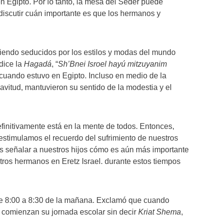
 Egipto. Por lo tanto, la mesa del Séder puede
discutir cuán importante es que los hermanos y
siendo seducidos por los estilos y modas del mundo
dice la
Hagadá
, “
Sh’Bnei Isroel hayú mitzuyanim
cuando estuvo en Egipto. Incluso en medio de la
avitud, mantuvieron su sentido de la modestia y el
finitivamente está en la mente de todos. Entonces,
stimulamos el recuerdo del sufrimiento de nuestros
s señalar a nuestros hijos cómo es aún más importante
stros hermanos en Eretz Israel. durante estos tiempos
 8:00 a 8:30 de la mañana. Exclamó que cuando
s comienzan su jornada escolar sin decir
Kriat Shema
,