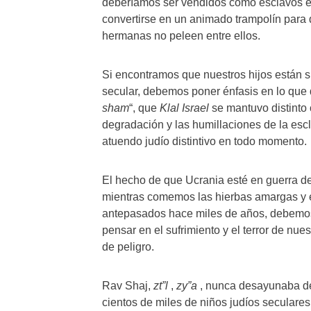
deberíamos ser vendidos como esclavos en
convertirse en un animado trampolín para 
hermanas no peleen entre ellos.
Si encontramos que nuestros hijos están 
secular, debemos poner énfasis en lo que 
sham
“, que
Klal Israel
se mantuvo distinto 
degradación y las humillaciones de la escl
atuendo judío distintivo en todo momento.
El hecho de que Ucrania esté en guerra de
mientras comemos las hierbas amargas y e
antepasados ​​hace miles de años, debemo
pensar en el sufrimiento y el terror de nue
de peligro.
Rav Shaj,
zt”l
,
zy”a
, nunca desayunaba de
cientos de miles de niños judíos seculare