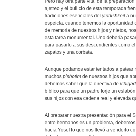
Pero hay otra parte vital de la preparació
ajetreo y el bullicio de esta temporada fren
tradiciones esenciales del
yiddishkeit
a nu
espeicla, cuando tenemos la oportunidad 
de memoria de nuestros hijos y nietos, no
esta tarea monumental. Uno debería pasar
para pasarlo a sus descendientes como el
zapatos y una corbata.
Aunque podamos estar tentados a patear nu
muchos
p’shotim
de nuestros hijos que apr
debemos saber que la directiva de
v’higad
bíblico para que un padre forje un eslabón
sus hijos con esa cadena real y elevada 
Al preparar nuestra presentación para el S
entre hermanos es un problema, debemos d
hacia Yosef lo que nos llevó a venderlo c