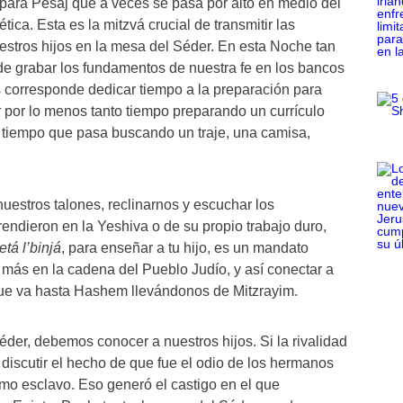
n para Pésaj que a veces se pasa por alto en medio del
ética. Esta es la mitzvá crucial de transmitir las
estros hijos en la mesa del Séder. En esta Noche tan
de grabar los fundamentos de nuestra fe en los bancos
s corresponde dedicar tiempo a la preparación para
 por lo menos tanto tiempo preparando un currículo
 tiempo que pasa buscando un traje, una camisa,
estros talones, reclinarnos y escuchar los
endieron en la Yeshiva o de su propio trabajo duro,
etá l’binjá
, para enseñar a tu hijo, es un mandato
 más en la cadena del Pueblo Judío, y así conectar a
que va hasta Hashem llevándonos de Mitzrayim.
éder, debemos conocer a nuestros hijos. Si la rivalidad
iscutir el hecho de que fue el odio de los hermanos
omo esclavo. Eso generó el castigo en el que