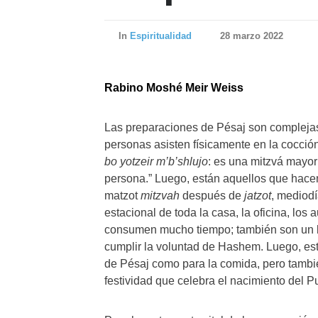
In
Espiritualidad
28 marzo 2022
Rabino Moshé Meir Weiss
Las preparaciones de Pésaj son complejas
personas asisten físicamente en la cocció
bo yotzeir m’b’shlujo
: es una mitzvá mayor
persona.” Luego, están aquellos que hace
matzot
mitzvah
después de
jatzot
, mediod
estacional de toda la casa, la oficina, los 
consumen mucho tiempo; también son un b
cumplir la voluntad de Hashem. Luego, está
de Pésaj como para la comida, pero tambi
festividad que celebra el nacimiento del P