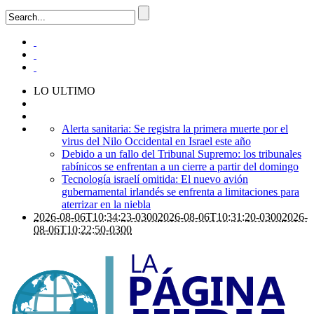
LO ULTIMO
Alerta sanitaria: Se registra la primera muerte por el
virus del Nilo Occidental en Israel este año
Debido a un fallo del Tribunal Supremo: los tribunales
rabínicos se enfrentan a un cierre a partir del domingo
Tecnología israelí omitida: El nuevo avión
gubernamental irlandés se enfrenta a limitaciones para
aterrizar en la niebla
2026-08-06T10:34:23-0300
2026-08-06T10:31:20-0300
2026-
08-06T10:22:50-0300