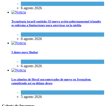
Tema del día
6 agosto 2026
Tecnología israelí omitida: El nuevo avión gubernamental irlandés
se enfrenta a limitaciones para aterrizar en la niebla
Economía y Negocios
6 agosto 2026
5 datos para Shabat
Opinión
,
Tema del día
6 agosto 2026
Los abuelos de Herzl son enterrados de nuevo en Jerusalem,
cumpliendo así su último deseo
Mundo Judío
5 agosto 2026
Galería de Imagenes