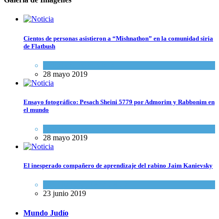
Cientos de personas asistieron a “Mishnathon” en la comunidad siria
de Flatbush
Actualidad comunitaria
28 mayo 2019
Ensayo fotográfico: Pesach Sheini 5779 por Admorim y Rabbonim en
el mundo
Actualidad comunitaria
28 mayo 2019
El inesperado compañero de aprendizaje del rabino Jaim Kanievsky
Espiritualidad
,
Tema del día
23 junio 2019
Mundo Judío