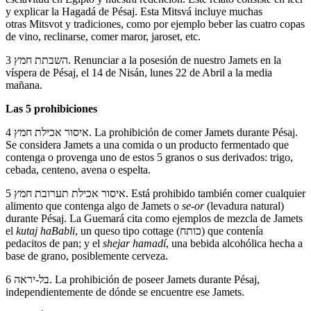
y explicar la Hagadá de Pésaj. Esta Mitsvá incluye muchas
otras Mitsvot y tradiciones, como por ejemplo beber las cuatro copas
de vino, reclinarse, comer maror, jaroset, etc.
3 השבתת חמץ. Renunciar a la posesión de nuestro Jamets en la
víspera de Pésaj, el 14 de Nisán, lunes 22 de Abril a la media
mañana.
Las 5 prohibiciones
4 איסור אכילת חמץ. La prohibición de comer Jamets durante Pésaj.
Se considera Jamets a una comida o un producto fermentado que
contenga o provenga uno de estos 5 granos o sus derivados: trigo,
cebada, centeno, avena o espelta.
5 איסור אכילת תערובת חמץ. Está prohibido también comer cualquier
alimento que contenga algo de Jamets o
se-or
(levadura natural)
durante Pésaj. La Guemará cita como ejemplos de mezcla de Jamets
el
kutaj haBabli
, un queso tipo cottage (כותח) que contenía
pedacitos de pan; y el
shejar hamadí
, una bebida alcohólica hecha a
base de grano, posiblemente cerveza.
6 בל-יראה. La prohibición de poseer Jamets durante Pésaj,
independientemente de dónde se encuentre ese Jamets.