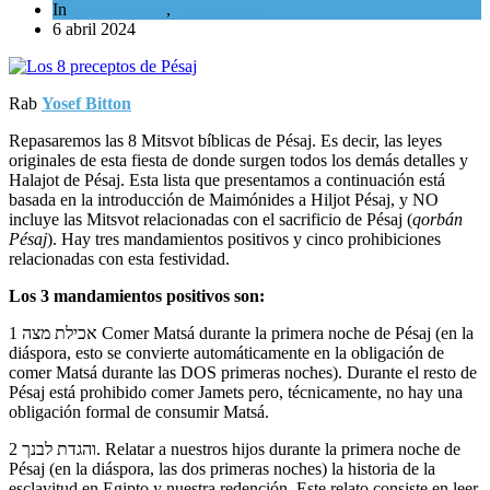
In
Espiritualidad
,
Tema del día
6 abril 2024
Rab
Yosef Bitton
Repasaremos las 8 Mitsvot bíblicas de Pésaj. Es decir, las leyes
originales de esta fiesta de donde surgen todos los demás detalles y
Halajot de Pésaj. Esta lista que presentamos a continuación está
basada en la introducción de Maimónides a Hiljot Pésaj, y NO
incluye las Mitsvot relacionadas con el sacrificio de Pésaj (
qorbán
Pésaj
). Hay tres mandamientos positivos y cinco prohibiciones
relacionadas con esta festividad.
Los 3 mandamientos positivos son:
1 אכילת מצה Comer Matsá durante la primera noche de Pésaj (en la
diáspora, esto se convierte automáticamente en la obligación de
comer Matsá durante las DOS primeras noches). Durante el resto de
Pésaj está prohibido comer Jamets pero, técnicamente, no hay una
obligación formal de consumir Matsá.
2 והגדת לבנך. Relatar a nuestros hijos durante la primera noche de
Pésaj (en la diáspora, las dos primeras noches) la historia de la
esclavitud en Egipto y nuestra redención. Este relato consiste en leer