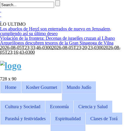
LO ULTIMO
Los abuelos de Herzl son enterrados de nuevo en Jerusalem,
cumpliendo así su último deseo
Violación de la frontera: Decenas de israelíes cruzan al Líbano
Arqueólogos descubren tesoros de la Gran Sinagoga de Vilna
2026-08-05T23:33:46-0300
2026-08-05T23:20:23-0300
2026-08-
05T23:16:43-0300
728 x 90
Home
Kosher Gourmet
Mundo Judío
Cultura y Sociedad
Economía
Ciencia y Salud
Parashá y festividades
Espiritualidad
Clases de Torá