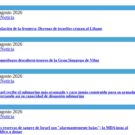
undo Judío
agosto 2026
olación de la frontera: Decenas de israelíes cruzan al Líbano
ma del día
agosto 2026
queólogos descubren tesoros de la Gran Sinagoga de Vilna
ltura y Sociedad
,
Tema del día
agosto 2026
rael recibe el submarino más avanzado y caro jamás construido para su armada
forzando así su capacidad de disuasión submarina
rael y Medio Oriente
,
Tema del día
agosto 2026
s reservas de sangre de Israel son "alarmantemente bajas"; la MDA insta al
blico a donar