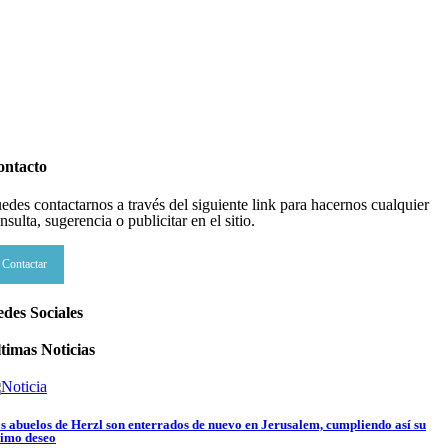
ontacto
edes contactarnos a través del siguiente link para hacernos cualquier
nsulta, sugerencia o publicitar en el sitio.
Contactar
des Sociales
timas Noticias
s abuelos de Herzl son enterrados de nuevo en Jerusalem, cumpliendo así su
timo deseo