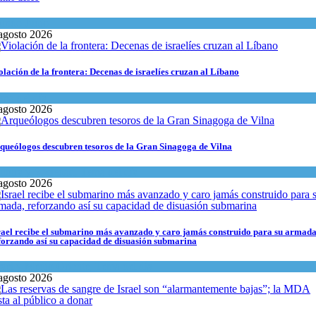
undo Judío
agosto 2026
olación de la frontera: Decenas de israelíes cruzan al Líbano
ma del día
agosto 2026
queólogos descubren tesoros de la Gran Sinagoga de Vilna
ltura y Sociedad
,
Tema del día
agosto 2026
rael recibe el submarino más avanzado y caro jamás construido para su armada
forzando así su capacidad de disuasión submarina
rael y Medio Oriente
,
Tema del día
agosto 2026