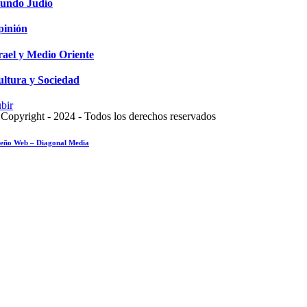
undo Judío
pinión
rael y Medio Oriente
ltura y Sociedad
bir
Copyright - 2024 - Todos los derechos reservados
seño Web – Diagonal Media