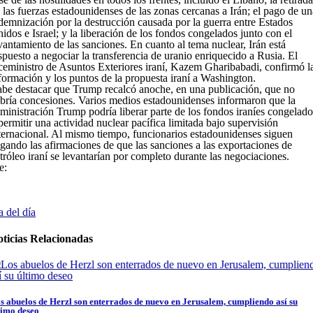
 las fuerzas estadounidenses de las zonas cercanas a Irán; el pago de un
demnización por la destrucción causada por la guerra entre Estados
idos e Israel; y la liberación de los fondos congelados junto con el
vantamiento de las sanciones. En cuanto al tema nuclear, Irán está
spuesto a negociar la transferencia de uranio enriquecido a Rusia. El
ceministro de Asuntos Exteriores iraní, Kazem Gharibabadi, confirmó l
formación y los puntos de la propuesta iraní a Washington.
be destacar que Trump recalcó anoche, en una publicación, que no
bría concesiones. Varios medios estadounidenses informaron que la
ministración Trump podría liberar parte de los fondos iraníes congelado
permitir una actividad nuclear pacífica limitada bajo supervisión
ternacional. Al mismo tiempo, funcionarios estadounidenses siguen
gando las afirmaciones de que las sanciones a las exportaciones de
tróleo iraní se levantarían por completo durante las negociaciones.
e:
 del día
ticias Relacionadas
s abuelos de Herzl son enterrados de nuevo en Jerusalem, cumpliendo así su
timo deseo