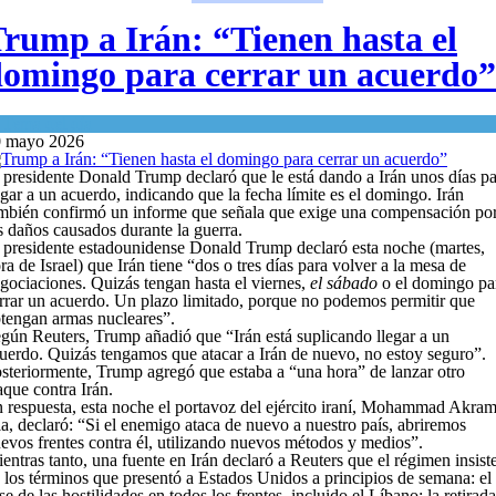
rump a Irán: “Tienen hasta el
omingo para cerrar un acuerdo”
n
Tema del día
0 mayo 2026
 presidente Donald Trump declaró que le está dando a Irán unos días p
egar a un acuerdo, indicando que la fecha límite es el domingo. Irán
mbién confirmó un informe que señala que exige una compensación po
s daños causados ​​durante la guerra.
 presidente estadounidense Donald Trump declaró esta noche (martes,
ra de Israel) que Irán tiene “dos o tres días para volver a la mesa de
gociaciones. Quizás tengan hasta el viernes,
el sábado
o el domingo pa
rrar un acuerdo. Un plazo limitado, porque no podemos permitir que
tengan armas nucleares”.
gún Reuters, Trump añadió que “Irán está suplicando llegar a un
uerdo. Quizás tengamos que atacar a Irán de nuevo, no estoy seguro”.
steriormente, Trump agregó que estaba a “una hora” de lanzar otro
aque contra Irán.
 respuesta, esta noche el portavoz del ejército iraní, Mohammad Akram
a, declaró: “Si el enemigo ataca de nuevo a nuestro país, abriremos
evos frentes contra él, utilizando nuevos métodos y medios”.
entras tanto, una fuente en Irán declaró a Reuters que el régimen insist
 los términos que presentó a Estados Unidos a principios de semana: el
se de las hostilidades en todos los frentes, incluido el Líbano; la retirada