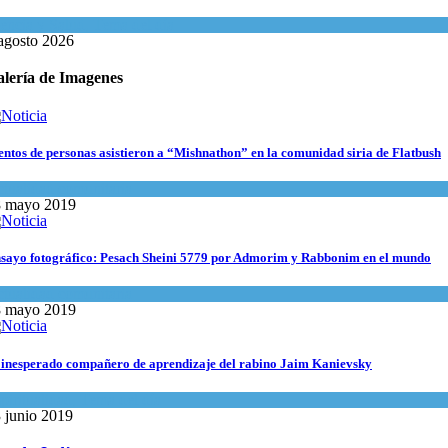
encia y Salud
,
Tema del día
agosto 2026
lería de Imagenes
entos de personas asistieron a “Mishnathon” en la comunidad siria de Flatbush
tualidad comunitaria
8 mayo 2019
sayo fotográfico: Pesach Sheini 5779 por Admorim y Rabbonim en el mundo
tualidad comunitaria
8 mayo 2019
 inesperado compañero de aprendizaje del rabino Jaim Kanievsky
piritualidad
,
Tema del día
 junio 2019