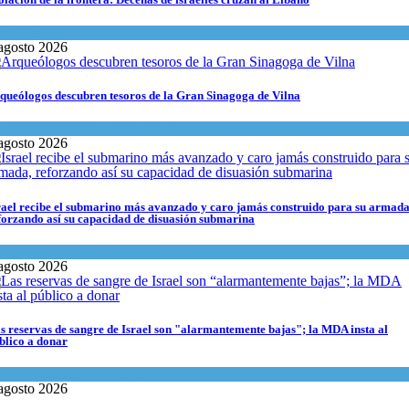
ma del día
agosto 2026
queólogos descubren tesoros de la Gran Sinagoga de Vilna
ltura y Sociedad
,
Tema del día
agosto 2026
rael recibe el submarino más avanzado y caro jamás construido para su armada
forzando así su capacidad de disuasión submarina
rael y Medio Oriente
,
Tema del día
agosto 2026
s reservas de sangre de Israel son "alarmantemente bajas"; la MDA insta al
blico a donar
encia y Salud
,
Tema del día
agosto 2026