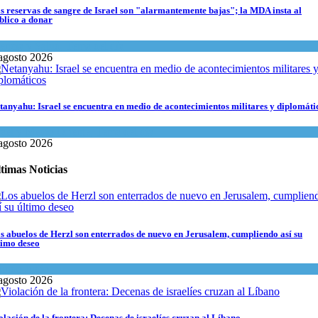
s reservas de sangre de Israel son "alarmantemente bajas"; la MDA insta al
blico a donar
encia y Salud
,
Tema del día
agosto 2026
tanyahu: Israel se encuentra en medio de acontecimientos militares y diplomáti
rael y Medio Oriente
,
Tema del día
agosto 2026
timas Noticias
s abuelos de Herzl son enterrados de nuevo en Jerusalem, cumpliendo así su
timo deseo
undo Judío
agosto 2026
olación de la frontera: Decenas de israelíes cruzan al Líbano