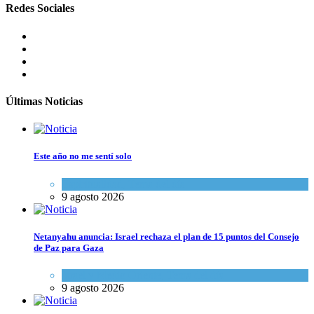
Redes Sociales
Últimas Noticias
Este año no me sentí solo
Espiritualidad
,
Tema del día
9 agosto 2026
Netanyahu anuncia: Israel rechaza el plan de 15 puntos del Consejo
de Paz para Gaza
Israel y Medio Oriente
,
Tema del día
9 agosto 2026