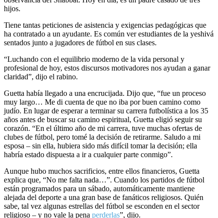
hijos.
Tiene tantas peticiones de asistencia y exigencias pedagógicas que
ha contratado a un ayudante. Es común ver estudiantes de la yeshivá
sentados junto a jugadores de fútbol en sus clases.
“Luchando con el equilibrio moderno de la vida personal y
profesional de hoy, estos discursos motivadores nos ayudan a ganar
claridad”, dijo el rabino.
Guetta había llegado a una encrucijada. Dijo que, “fue un proceso
muy largo… Me di cuenta de que no iba por buen camino como
judío. En lugar de esperar a terminar su carrera futbolística a los 35
años antes de buscar su camino espiritual, Guetta eligió seguir su
corazón. “En el último año de mi carrera, tuve muchas ofertas de
clubes de fútbol, pero tomé la decisión de retirarme. Saludo a mi
esposa – sin ella, hubiera sido más difícil tomar la decisión; ella
habría estado dispuesta a ir a cualquier parte conmigo”.
Aunque hubo muchos sacrificios, entre ellos financieros, Guetta
explica que, “No me falta nada…”. Cuando los partidos de fútbol
están programados para un sábado, automáticamente mantiene
alejada del deporte a una gran base de fanáticos religiosos. Quién
sabe, tal vez algunas estrellas del fútbol se esconden en el sector
religioso – y no vale la pena
perderlas
”, dijo.