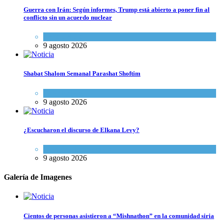
Guerra con Irán: Según informes, Trump está abierto a poner fin al
conflicto sin un acuerdo nuclear
Tema del día
9 agosto 2026
Shabat Shalom Semanal Parashat Shoftim
Espiritualidad
9 agosto 2026
¿Escucharon el discurso de Elkana Levy?
Opinión
,
Tema del día
9 agosto 2026
Galería de Imagenes
Cientos de personas asistieron a “Mishnathon” en la comunidad siria