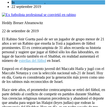
In
Cultura y Sociedad
,
Tema del día
22 septiembre 2019
Heddy Breuer Abramowitz
22 de setiembre de 2019
El Rabino Snir Guetta pasó de ser un jugador de grupo menor de 21
años a ser un Rabino que enseña la Torá a jugadores de fútbol
prominentes. El ex centrocampista de 31 años recuerda su historia
personal y sugiere que jugar al fútbol sólo los días laborables, en
lugar de hacerlo también en el Shabbat, en realidad aumentará el
número de
estrellas del fútbol
en Israel.
Empezó en el departamento juvenil del Maccabi Haifa y jugó con el
Maccabi Netanya y con la selección nacional sub-21 de Israel. Hoy
en día, Gueta es considerada por la generación más joven como uno
de los rabinos más reconocidos de Israel.
Hace siete años, el prometedor centrocampista se retiró del fútbol, en
parte debido al conflicto de competir en partidos durante Shabbat.
Sus creencias religiosas tomaron precedencia y abandonó el deporte
que amaba para seguir las Halajot (leyes judías) que rodean la
observancia del Shabbat. Hoy en día, es un padre casado de tres