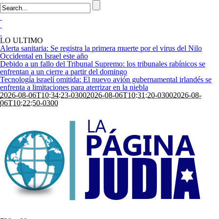
LO ULTIMO
Alerta sanitaria: Se registra la primera muerte por el virus del Nilo
Occidental en Israel este año
Debido a un fallo del Tribunal Supremo: los tribunales rabínicos se
enfrentan a un cierre a partir del domingo
Tecnología israelí omitida: El nuevo avión gubernamental irlandés se
enfrenta a limitaciones para aterrizar en la niebla
2026-08-06T10:34:23-0300
2026-08-06T10:31:20-0300
2026-08-
06T10:22:50-0300