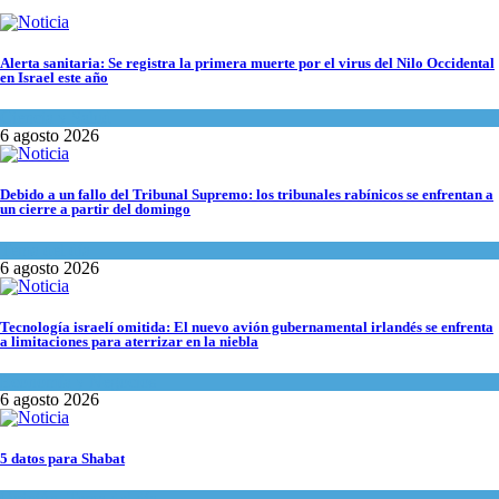
Alerta sanitaria: Se registra la primera muerte por el virus del Nilo Occidental
en Israel este año
Ciencia y Salud
6 agosto 2026
Debido a un fallo del Tribunal Supremo: los tribunales rabínicos se enfrentan a
un cierre a partir del domingo
Tema del día
6 agosto 2026
Tecnología israelí omitida: El nuevo avión gubernamental irlandés se enfrenta
a limitaciones para aterrizar en la niebla
Economía y Negocios
6 agosto 2026
5 datos para Shabat
Opinión
,
Tema del día