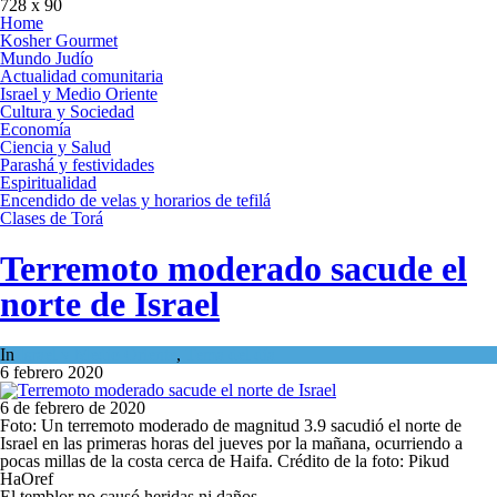
728 x 90
Home
Kosher Gourmet
Mundo Judío
Actualidad comunitaria
Israel y Medio Oriente
Cultura y Sociedad
Economía
Ciencia y Salud
Parashá y festividades
Espiritualidad
Encendido de velas y horarios de tefilá
Clases de Torá
Terremoto moderado sacude el
norte de Israel
In
Israel y Medio Oriente
,
Tema del día
6 febrero 2020
6 de febrero de 2020
Foto: Un terremoto moderado de magnitud 3.9 sacudió el norte de
Israel en las primeras horas del jueves por la mañana, ocurriendo a
pocas millas de la costa cerca de Haifa. Crédito de la foto: Pikud
HaOref
El temblor no causó heridas ni daños.