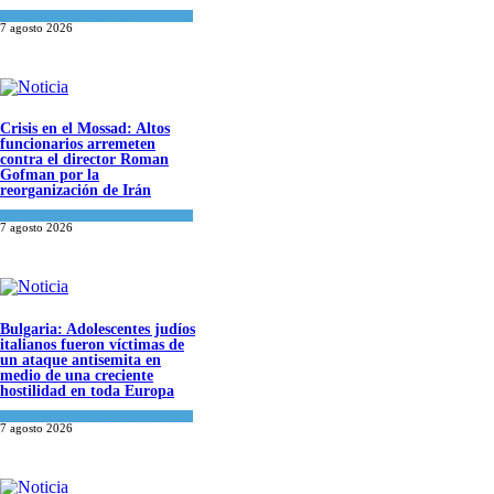
Espiritualidad
,
Tema del día
7 agosto 2026
Crisis en el Mossad: Altos
funcionarios arremeten
contra el director Roman
Gofman por la
reorganización de Irán
Tema del día
7 agosto 2026
Bulgaria: Adolescentes judíos
italianos fueron víctimas de
un ataque antisemita en
medio de una creciente
hostilidad en toda Europa
Cultura y Sociedad
,
Tema del día
7 agosto 2026