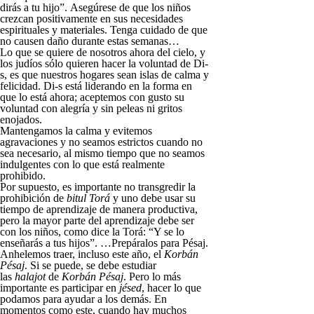
dirás a tu hijo”. Asegúrese de que los niños
crezcan positivamente en sus necesidades
espirituales y materiales. Tenga cuidado de que
no causen daño durante estas semanas…
Lo que se quiere de nosotros ahora del cielo, y
los judíos sólo quieren hacer la voluntad de Di-
s, es que nuestros hogares sean islas de calma y
felicidad. Di-s está liderando en la forma en
que lo está ahora; aceptemos con gusto su
voluntad con alegría y sin peleas ni gritos
enojados.
Mantengamos la calma y evitemos
agravaciones y no seamos estrictos cuando no
sea necesario, al mismo tiempo que no seamos
indulgentes con lo que está realmente
prohibido.
Por supuesto, es importante no transgredir la
prohibición de
bitul
Torá
y uno debe usar su
tiempo de aprendizaje de manera productiva,
pero la mayor parte del aprendizaje debe ser
con los niños, como dice la Torá: “Y se lo
enseñarás a tus hijos”. …Prepáralos para Pésaj.
Anhelemos traer, incluso este año, el
Korbán
Pésaj
. Si se puede, se debe estudiar
las
halajot
de
Korbán Pésaj
. Pero lo más
importante es participar en
jésed
, hacer lo que
podamos para ayudar a los demás. En
momentos como este, cuando hay muchos