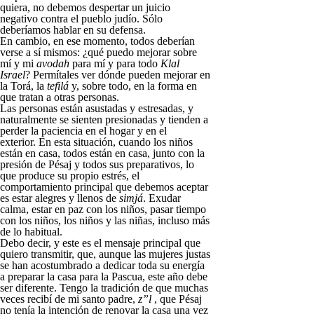
quiera, no debemos despertar un juicio
negativo contra el pueblo judío. Sólo
deberíamos hablar en su defensa.
En cambio, en ese momento, todos deberían
verse a sí mismos: ¿qué puedo mejorar sobre
mí y mi
avodah
para mí y para todo
Klal
Israel
? Permítales ver dónde pueden mejorar en
la Torá, la
tefilá
y, sobre todo, en la forma en
que tratan a otras personas.
Las personas están asustadas y estresadas, y
naturalmente se sienten presionadas y tienden a
perder la paciencia en el hogar y en el
exterior. En esta situación, cuando los niños
están en casa, todos están en casa, junto con la
presión de Pésaj y todos sus preparativos, lo
que produce su propio estrés, el
comportamiento principal que debemos aceptar
es estar alegres y llenos de
simjá
. Exudar
calma, estar en paz con los niños, pasar tiempo
con los niños, los niños y las niñas, incluso más
de lo habitual.
Debo decir, y este es el mensaje principal que
quiero transmitir, que, aunque las mujeres justas
se han acostumbrado a dedicar toda su energía
a preparar la casa para la Pascua, este año debe
ser diferente. Tengo la tradición de que muchas
veces recibí de mi santo padre,
z”l
, que Pésaj
no tenía la intención de renovar la casa una vez