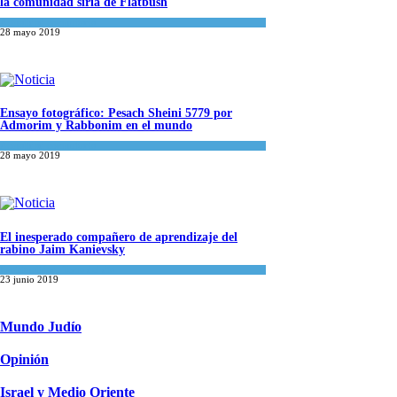
la comunidad siria de Flatbush
Actualidad comunitaria
28 mayo 2019
Ensayo fotográfico: Pesach Sheini 5779 por
Admorim y Rabbonim en el mundo
Actualidad comunitaria
28 mayo 2019
El inesperado compañero de aprendizaje del
rabino Jaim Kanievsky
Espiritualidad
,
Tema del día
23 junio 2019
Mundo Judío
Opinión
Israel y Medio Oriente