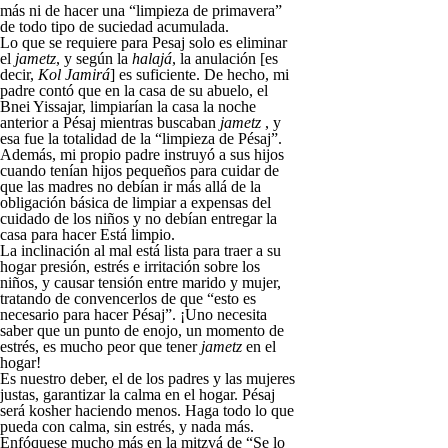
más ni de hacer una “limpieza de primavera”
de todo tipo de suciedad acumulada.
Lo que se requiere para Pesaj solo es eliminar
el
jametz
, y según la
halajá
, la anulación [es
decir,
Kol Jamirá
] es suficiente. De hecho, mi
padre contó que en la casa de su abuelo, el
Bnei Yissajar, limpiarían la casa la noche
anterior a Pésaj mientras buscaban
jametz
, y
esa fue la totalidad de la “limpieza de Pésaj”.
Además, mi propio padre instruyó a sus hijos
cuando tenían hijos pequeños para cuidar de
que las madres no debían ir más allá de la
obligación básica de limpiar a expensas del
cuidado de los niños y no debían entregar la
casa para hacer Está limpio.
La inclinación al mal está lista para traer a su
hogar presión, estrés e irritación sobre los
niños, y causar tensión entre marido y mujer,
tratando de convencerlos de que “esto es
necesario para hacer Pésaj”. ¡Uno necesita
saber que un punto de enojo, un momento de
estrés, es mucho peor que tener
jametz
en el
hogar!
Es nuestro deber, el de los padres y las mujeres
justas, garantizar la calma en el hogar. Pésaj
será kosher haciendo menos. Haga todo lo que
pueda con calma, sin estrés, y nada más.
Enfóquese mucho más en la mitzvá de “Se lo