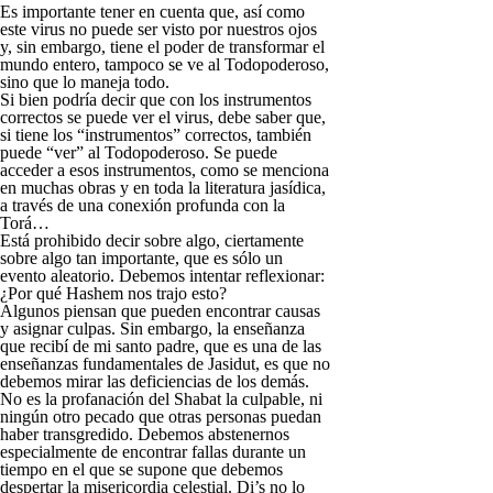
Es importante tener en cuenta que, así como
este virus no puede ser visto por nuestros ojos
y, sin embargo, tiene el poder de transformar el
mundo entero, tampoco se ve al Todopoderoso,
sino que lo maneja todo.
Si bien podría decir que con los instrumentos
correctos se puede ver el virus, debe saber que,
si tiene los “instrumentos” correctos, también
puede “ver” al Todopoderoso. Se puede
acceder a esos instrumentos, como se menciona
en muchas obras y en toda la literatura jasídica,
a través de una conexión profunda con la
Torá…
Está prohibido decir sobre algo, ciertamente
sobre algo tan importante, que es sólo un
evento aleatorio. Debemos intentar reflexionar:
¿Por qué Hashem nos trajo esto?
Algunos piensan que pueden encontrar causas
y asignar culpas. Sin embargo, la enseñanza
que recibí de mi santo padre, que es una de las
enseñanzas fundamentales de Jasidut, es que no
debemos mirar las deficiencias de los demás.
No es la profanación del Shabat la culpable, ni
ningún otro pecado que otras personas puedan
haber transgredido. Debemos abstenernos
especialmente de encontrar fallas durante un
tiempo en el que se supone que debemos
despertar la misericordia celestial. Di’s no lo