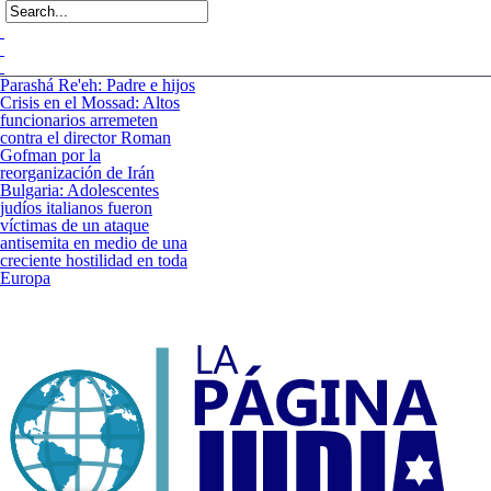
Parashá Re'eh: Padre e hijos
Crisis en el Mossad: Altos
funcionarios arremeten
contra el director Roman
Gofman por la
reorganización de Irán
Bulgaria: Adolescentes
judíos italianos fueron
víctimas de un ataque
antisemita en medio de una
creciente hostilidad en toda
Europa