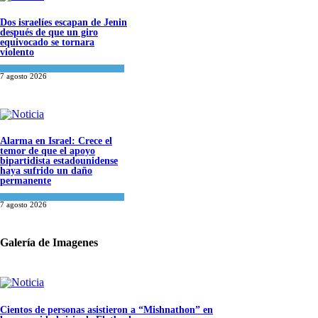
Dos israelíes escapan de Jenin
después de que un giro
equivocado se tornara
violento
Tema del día
7 agosto 2026
Alarma en Israel: Crece el
temor de que el apoyo
bipartidista estadounidense
haya sufrido un daño
permanente
Israel y Medio Oriente
7 agosto 2026
Galería de Imagenes
Cientos de personas asistieron a “Mishnathon” en