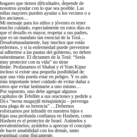
hogares que tienen dificultades, depende de
nosotros ayudar con lo que sea posible. Las
niñas mayores pueden ayudar a los vecinos o a
los ancianos…
Mi mensaje para los niños y jóvenes es tener
mucho cuidado, especialmente en estos días en
que el desafío es mayor, respetar a sus padres,
que es un mandato tan esencial de la Torá…
Desafortunadamente, hay muchos que están
enfermos, y si la enfermedad puede prevenirse
al adherirse a las pautas del gobierno, no deben
subestimarse. El dictamen de la Torá: “Serás
muy protector con tu vida” no tiene
límite. Profanamos el Shabat y el Yom Kipur
incluso si existe una pequeña posibilidad de
que una vida pueda estar en peligro. Y es aún
más importante tener cuidado de evitar dañar a
otros que evitar lastimarse a uno mismo…
Por supuesto, uno debe agregar algunos
capítulos de
Tehillim
a sus oraciones y pedirle a
Di-s “
mena magayfá minajalateja
– prevenga
una plaga de su herencia” …Debemos
esforzarnos por infundir en nuestros hijos e
hijas una profunda confianza en Hashem, como
Hashem es el protector de Israel. Anímelos y
envalentónelos; ayúdelos a apreciar el concepto
de hacer amabilidad con los demás, tanto
espiritual como físicamente.